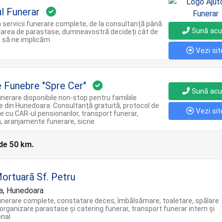
ul Funerar
 servicii funerare complete, de la consultanță până
Sună ac
zarea de parastase, dumneavostră decideți cât de
i să ne implicăm
Vezi sit
Funebre "Spre Cer"
Sună ac
funerare disponibile non-stop pentru familiile
e din Hunedoara. Consultanță gratuită, protocol de
Vezi sit
e cu CAR-ul pensionarilor, transport funerar,
, aranjamente funerare, sicrie
 de 50 km.
ortuară Sf. Petru
a, Hunedoara
funerare complete, constatare deces, îmbălsămare, toaletare, spălare
organizare parastase și catering funerar, transport funerar intern și
onal