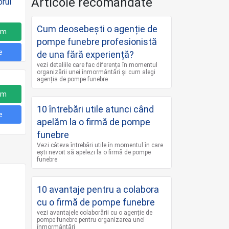
Articole recomandate
Cum deosebești o agenție de
um
pompe funebre profesionistă
e
de una fără experiență?
vezi detaliile care fac diferența în momentul
organizării unei înmormântări și cum alegi
agenția de pompe funebre
um
10 întrebări utile atunci când
e
apelăm la o firmă de pompe
funebre
Vezi câteva întrebări utile în momentul în care
ești nevoit să apelezi la o firmă de pompe
funebre
10 avantaje pentru a colabora
cu o firmă de pompe funebre
vezi avantajele colaborării cu o agenție de
pompe funebre pentru organizarea unei
înmormântări