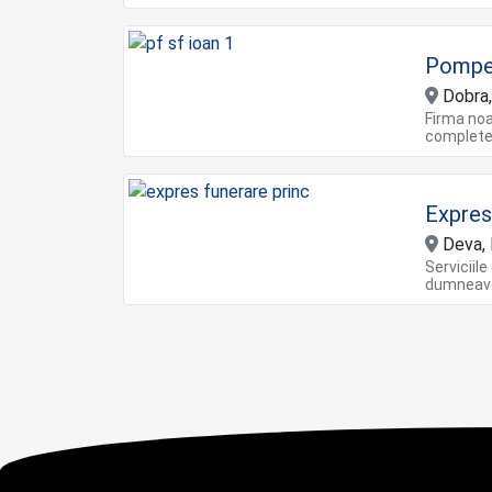
Pompe 
Dobra,
Firma noa
complete
Expres
Deva,
Serviciil
dumneavoa