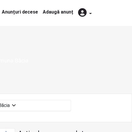
Anunțuri decese
Adaugă anunț
comuna Băcia
Băcia