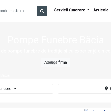
Servicii funerare
Articole
Pompe Funebre Băcia
 de pompe funebre de tradiție și cu experiență din 
Adaugă firmă
Băcia
Pompe funebre