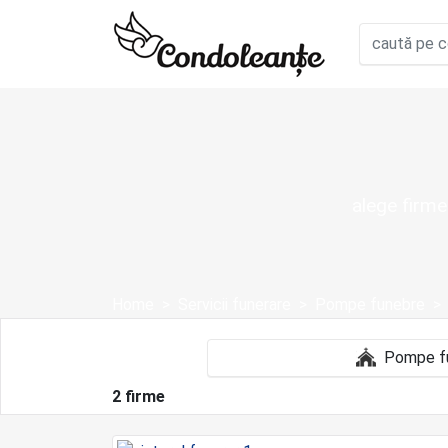
alege firme
Home
Servicii funerare
Pompe funebre
2 firme