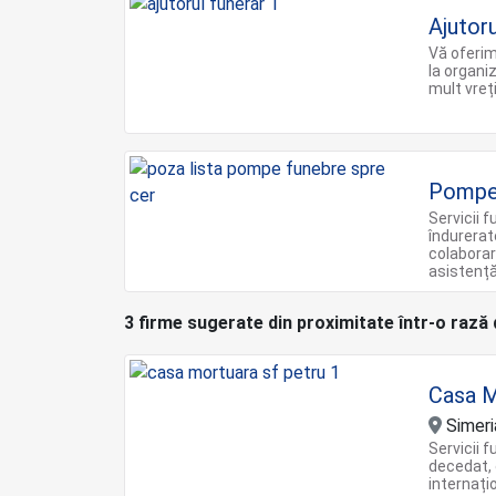
Ajutor
Vă oferim
la organi
mult vreț
Pompe 
Servicii 
îndurerat
colaborar
asistență
3 firme sugerate din proximitate într-o rază
Casa M
Simeri
Servicii 
decedat, 
internați