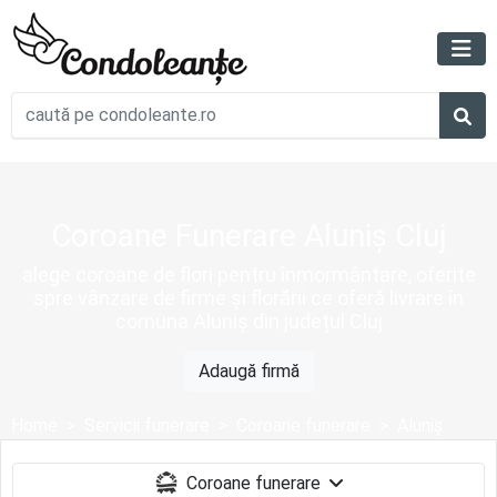
Coroane Funerare Aluniș Cluj
alege coroane de flori pentru înmormântare, oferite
spre vânzare de firme și florării ce oferă livrare în
comuna Aluniș din județul Cluj
Adaugă firmă
Home
Servicii funerare
Coroane funerare
Aluniș
Coroane funerare