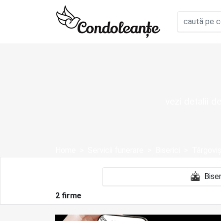
vezi detalii 
Home
Servicii funerare
Biserici
Târgovi
2 firme