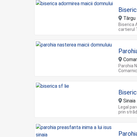
Biseri
Târgu
Biserica 
cartierul
Parohi
Comarn
Parohia N
Comarnic,
Biseric
Sinaia
Legal paro
prin străd
Parohia