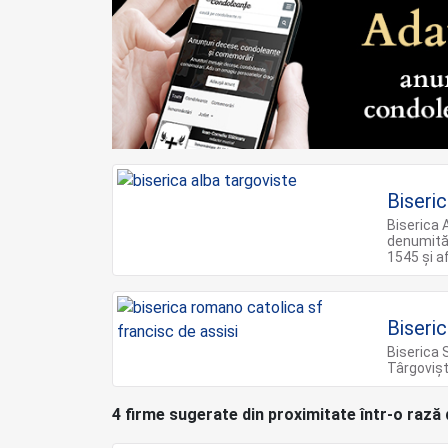
Biseri
Biserica 
denumită 
1545 şi a
Biseri
Biserica 
Târgovișt
4 firme sugerate din proximitate într-o rază