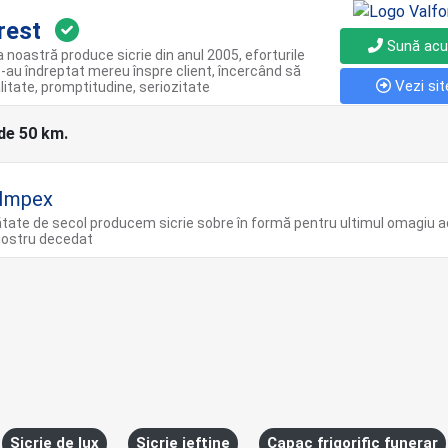
rest
Sună ac
noastră produce sicrie din anul 2005, eforturile
-au îndreptat mereu înspre client, încercând să
Vezi sit
litate, promptitudine, seriozitate
 de 50 km.
 Impex
tate de secol producem sicrie sobre în formă pentru ultimul omagiu 
nostru decedat
Sicrie de lux
Sicrie ieftine
Capac frigorific funerar