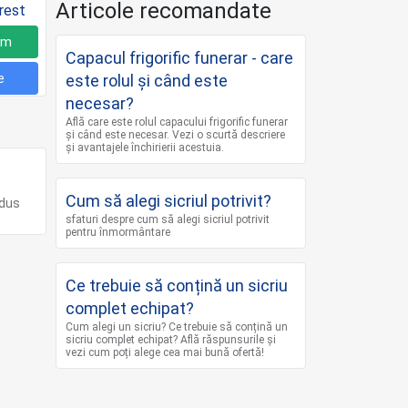
Articole recomandate
um
Capacul frigorific funerar - care
e
este rolul și când este
necesar?
Află care este rolul capacului frigorific funerar
și când este necesar. Vezi o scurtă descriere
și avantajele închirierii acestuia.
Cum să alegi sicriul potrivit?
adus
sfaturi despre cum să alegi sicriul potrivit
pentru înmormântare
Ce trebuie să conțină un sicriu
complet echipat?
Cum alegi un sicriu? Ce trebuie să conțină un
sicriu complet echipat? Află răspunsurile și
vezi cum poți alege cea mai bună ofertă!