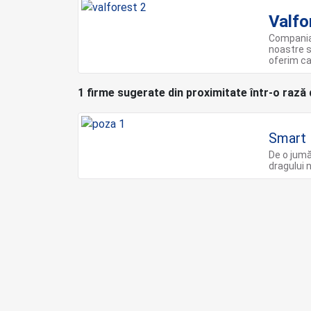
Valfo
Compania 
noastre s
oferim ca
1 firme sugerate din proximitate într-o rază
Smart
De o jumă
dragului 