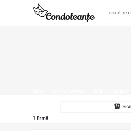
Home
Servicii funerare
Sicrie
Margine
1 firmă