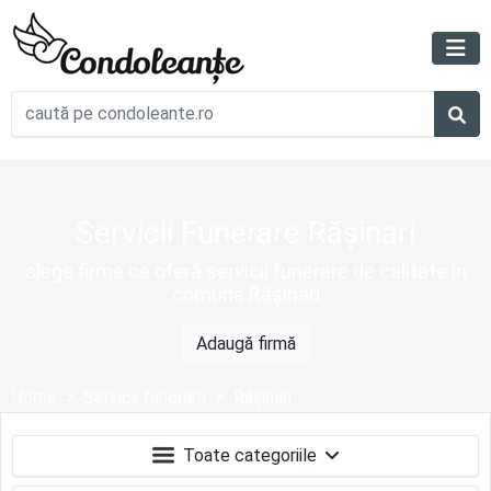
Servicii Funerare Rășinari
alege firme ce oferă servicii funerare de calitate în
comuna Rășinari
Adaugă firmă
Home
Servicii funerare
Rășinari
Toate categoriile