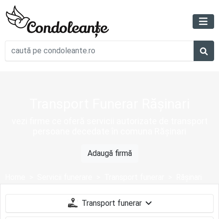
Transport Funerar Rășinari
vezi firme ce oferă servicii autorizate de transport
persoane decedate în comuna Rășinari
Adaugă firmă
Home
Servicii funerare
Transport funerar
Rășinari
Transport funerar