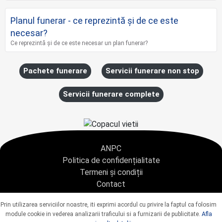
Planul funerar - ce reprezintă și de ce este
necesar?
Ce reprezintă și de ce este necesar un plan funerar?
Pachete funerare
Servicii funerare non stop
Servicii funerare complete
ANPC
Politica de confidențialitate
Termeni și condiții
Contact
Copyright © 2021 - AGENTIA CONDOLEANTE.RO SRL - toate drepturile rezervate
Prin utilizarea serviciilor noastre, iti exprimi acordul cu privire la faptul ca folosim
J40/9967/2020 CUI: 42925428
module cookie in vederea analizarii traficului si a furnizarii de publicitate.
Afla