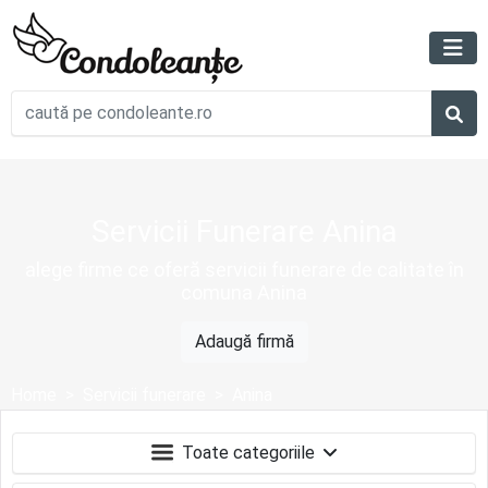
Servicii Funerare Anina
alege firme ce oferă servicii funerare de calitate în
comuna Anina
Adaugă firmă
Home
Servicii funerare
Anina
Toate categoriile