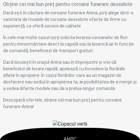
Obține cel mai bun preț pentru coroane funerare deosebite
Dacă ești în căutare de coroane funerare Anina, poți alege dintr-o
varietate de modele de coroane deosebite oferite de firme cu
experiență, ce oferă servicii de calitate.
În cele mai multe cazuri poți solicita livrarea coroanelor de flori
pentru înmormântare direct la capelă sau la biserică iar în funcție
de comandă, beneficiezi de transport gratuit.
Dacă locuiești în orașul Anina sau în împrejurimi și vrei să
beneficiezi de livrare rapidă, apelează cu încredere la florăriile
aflate în apropiere. În cazul florăriilor care au un magazin de
desfacere sau sediul în apropierea ta, ai posibilitatea de a merge și
a vedea diferite modele sau de a prelua singur comanda.
Descoperă ofertele, obține cel mai bun preț pentru coroane
funerare Anina!
ANPC