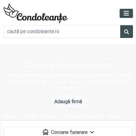
Coroane Funerare Anina
alege coroane de flori pentru înmormântare, oferite
spre vânzare de firme și florării ce oferă livrare în
orașul Anina
Adaugă firmă
Home
Servicii funerare
Coroane funerare
Anina
Coroane funerare