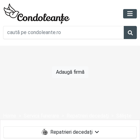
Adaugă firmă
Home
Servicii funerare
Repatrieri decedaţi
Săliște
Repatrieri decedaţi