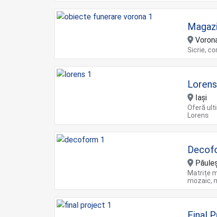
Magazi
Vorona
Sicrie, c
Loren
Iași
Oferă ult
Lorens
Decof
Păuleș
Matrițe m
mozaic, m
Final 