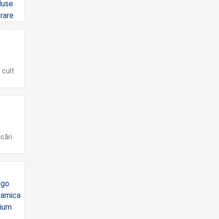
 cult
ăcări