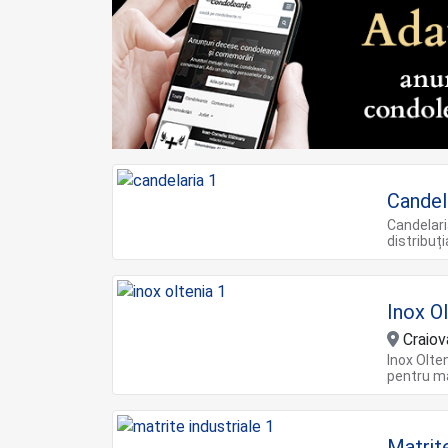
Candel
Candelari
distribuți
Inox O
Craiov
Inox Olte
pentru ma
Matrițe