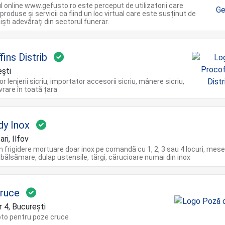
 online www.gefusto.ro este perceput de utilizatorii care
roduse și servicii ca fiind un loc virtual care este susținut de
iști adevărați din sectorul funerar.
ins Distrib
ști
 lenjerii sicriu, importator accesorii sicriu, mânere sicriu,
livrare în toată țara
y Inox
ri, Ilfov
frigidere mortuare doar inox pe comandă cu 1, 2, 3 sau 4 locuri, mes
bălsămare, dulap ustensile, tărgi, cărucioare numai din inox
ruce
 4, București
oto pentru poze cruce