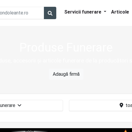
Servicii funerare
Articole
Produse Funerare
use, accesorii și articole funerare de la producători s
Adaugă firmă
Produse funerare