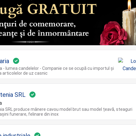
aria
a - lumea candelelor - Companie ce se ocupă cu importul și
a articolelor de uz casnic
ltenia SRL
a
nia SRL produce mânere cavou model brut sau model țeavă, steaguri
șini funerare, felinare din inox
 industriale