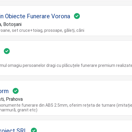
n Obiecte Funerare Vorona
, Botoșani
oroane, set cruce+toiag, prosoape, găleți, căni
s
imul omagiu persoanelor dragi cu plăcuțele funerare premium realizat
orm
ti, Prahova
onumente funerare din ABS 2.5mm, oferim rețeta de turnare (imitați
armură, granit etc)
Project SRL