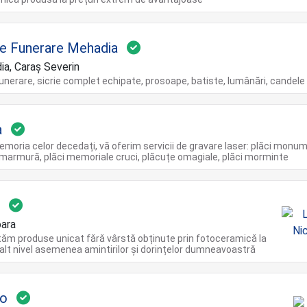
le Funerare Mehadia
a, Caraș Severin
funerare, sicrie complet echipate, prosoape, batiste, lumânări, candele
a
moria celor decedați, vă oferim servicii de gravare laser: plăci monu
marmură, plăci memoriale cruci, plăcuțe omagiale, plăci morminte
s
ara
ǎm produse unicat fǎrǎ vârstǎ obținute prin fotoceramicǎ la
nalt nivel asemenea amintirilor şi dorințelor dumneavoastrǎ
to