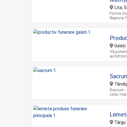
Lita, S
Forme mo
Napoca; 
Produc
Galați
Vă punem 
autohtonă
Sacru
Tămăș
Sacrum - 
celor mai 
Lemet
Târgu