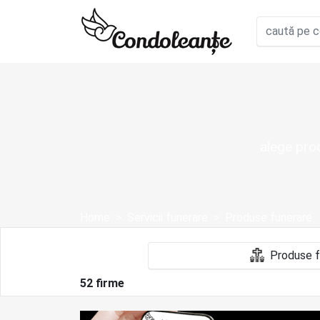
alege prod
Home
Servicii funerare
Produse funerare
52 firme