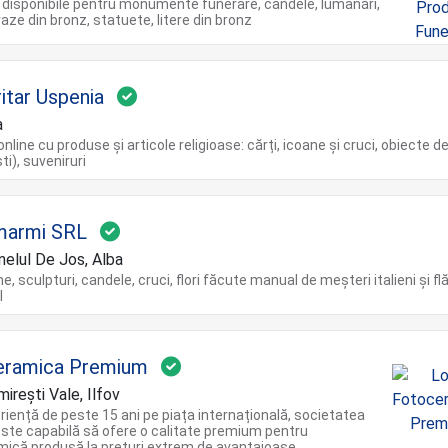
 disponibile pentru monumente funerare, candele, lumânări,
vaze din bronz, statuete, litere din bronz
itar Uspenia
a
line cu produse și articole religioase: cărți, icoane și cruci, obiecte de
ti), suveniruri
marmi SRL
nelul De Jos, Alba
, sculpturi, candele, cruci, flori făcute manual de meșteri italieni și fl
l
eramica Premium
irești Vale, Ilfov
riență de peste 15 ani pe piața internațională, societatea
ste capabilă să ofere o calitate premium pentru
ică produsă la prețuri extrem de avantajoase