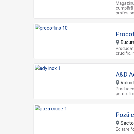
Magazinul
cumpără p
profesion
Procoff
Bucure
Producător
crucifix, 
A&D Ad
Volunta
Producem 
pentru îm
Poză c
Sector
Editare f