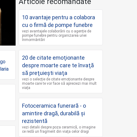
Articole recomandate
10 avantaje pentru a colabora
cu o firmă de pompe funebre
vezi avantajele colaborării cu o agenție de
pompe funebre pentru organizarea unei
înmormântări
20 de citate emoţionante
despre moarte care te învaţă
să preţuieşti viaţa
vezi o selecție de citate emoționante despre
moarte care te vor face să apreciezi mai mult
viața
Fotoceramica funerară - o
amintire dragă, durabilă și
rezistentă
vezi detalii despre poza ceramică, o imagine
ce redă un fragment din viaţa celor dragi