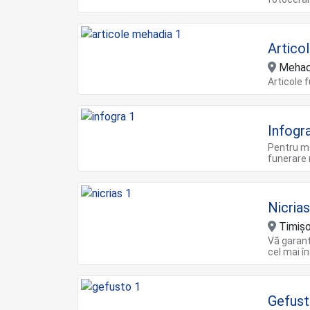
Artico
Mehadi
Articole 
Infogr
Pentru me
funerare 
Nicria
Timișo
Vă garant
cel mai î
Gefus