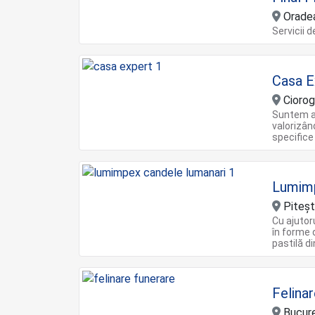
Orade
Servicii 
Casa E
Ciorogâ
Suntem ai
valorizân
specifice
Lumim
Piteşt
Cu ajutor
în forme 
pastilă d
Felina
Bucure