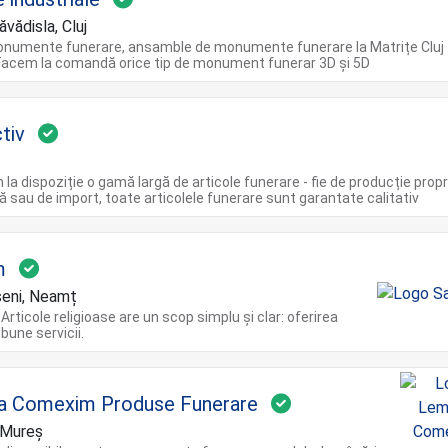
ăvădisla, Cluj
numente funerare, ansamble de monumente funerare la Matrițe Cluj
Facem la comandă orice tip de monument funerar 3D și 5D
tiv
la dispoziție o gamă largă de articole funerare - fie de producție propri
 sau de import, toate articolele funerare sunt garantate calitativ
m
eni, Neamț
Articole religioase are un scop simplu și clar: oferirea
bune servicii.
a Comexim Produse Funerare
 Mureș