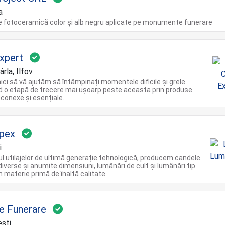
a
de fotoceramică color și alb negru aplicate pe monumente funerare
xpert
rla, Ilfov
ci să vă ajutăm să întâmpinați momentele dificile și grele
d o etapă de trecere mai ușoarp peste aceasta prin produse
 conexe și esențiale.
pex
i
ul utilajelor de ultimă generație tehnologică, producem candele
diverse și anumite dimensiuni, lumânări de cult și lumânări tip
in materie primă de înaltă calitate
re Funerare
şti