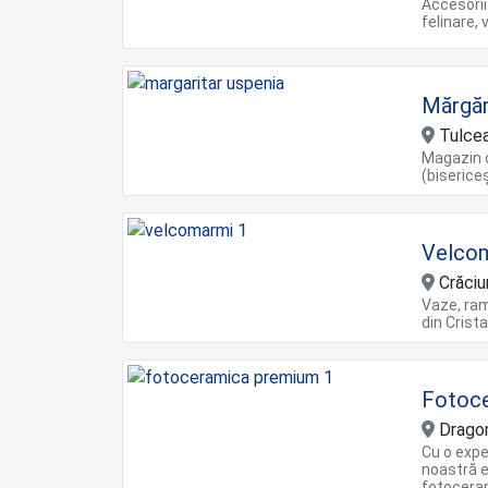
Accesorii
felinare, 
Mărgăr
Tulce
Magazin on
(bisericeș
Velco
Crăciu
Vaze, rame
din Crista
Fotoc
Dragom
Cu o expe
noastră e
fotoceram