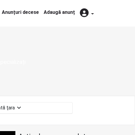
Anunțuri decese
Adaugă anunț
pecializați
toată ţara