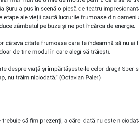
Horia Șuru a pus în scenă o piesă de teatru impresiona
te etape ale vieții caută lucrurile frumoase din oameni ș
aduce zâmbetul pe buze și ne pot încărca de energie.
tor câteva citate frumoase care te îndeamnă să nu ai f
doar de tine modul în care alegi să trăiești.
 despre viață și împărtășește-le celor dragi! Sper să 
imp, nu trăim niciodată.” (Octavian Paler)
e trebuie să fim prezenți, a cărei dată nu este nicioda