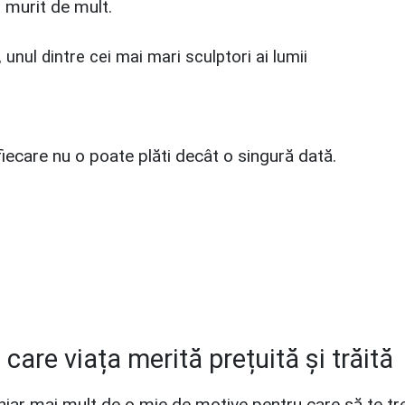
i murit de mult.
unul dintre cei mai mari sculptori ai lumii
iecare nu o poate plăti decât o singură dată.
care viața merită prețuită și trăită
chiar mai mult de o mie de motive pentru care să te tr