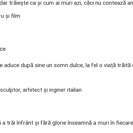
ar trăieşte ca şi cum ai muri azi, căci nu contează anii d
u și film
 aduce după sine un somn dulce, la fel o viață trăită
sculptor, arhitect şi inginer italian
 trăi înfrânt și fără glorie înseamnă a muri în fiecare 