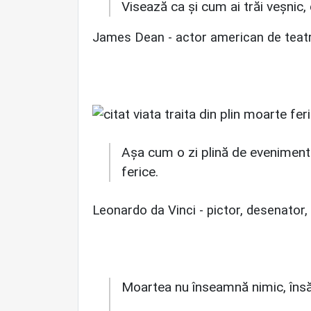
Visează ca şi cum ai trăi veşnic, d
James Dean -
actor american de teatr
Așa cum o zi plină de evenimente
ferice.
Leonardo da Vinci -
pictor, desenator, 
Moartea nu înseamnă nimic, însă a