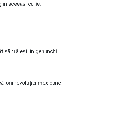
 în aceeaşi cutie.
t să trăieşti în genunchi.
ătorii revoluției mexicane