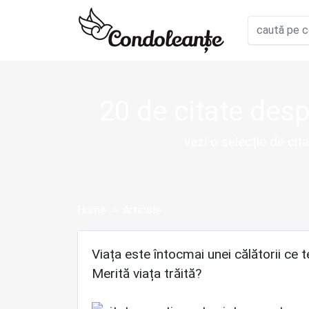
20 de citate desp
vezi o selecție de ci
Home
Articole
Viața este întocmai unei călătorii ce 
Merită viața trăită?