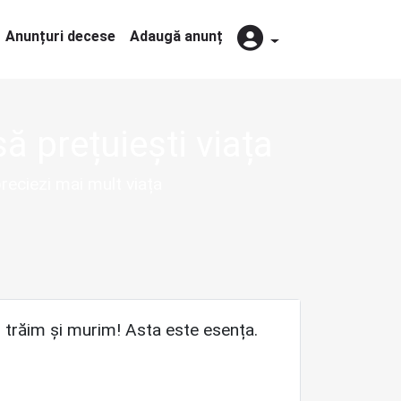
Anunțuri decese
Adaugă anunț
ă prețuiești viața
reciezi mai mult viața
, trăim și murim! Asta este esența.