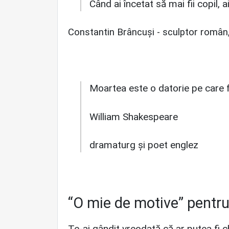
Când ai încetat să mai fii copil, a
Constantin Brâncuși -
sculptor român, 
Moartea este o datorie pe care f
William Shakespeare
dramaturg și poet englez
“O mie de motive” pentru 
Te-ai gândit vreodată că ar putea fi 