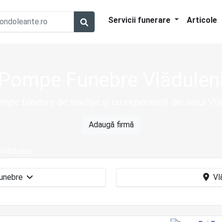
Servicii funerare
Articole
Pompe Funebre Vlădulen
mpe funebre de tradiție și cu experiență din satul Vlăd
Adaugă firmă
Vlăduleni
Pompe funebre