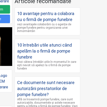
Articole recomandate
um
10 avantaje pentru a colabora
e
cu o firmă de pompe funebre
vezi avantajele colaborării cu o agenție de
pompe funebre pentru organizarea unei
înmormântări
10 întrebări utile atunci când
apelăm la o firmă de pompe
funebre
Vezi câteva întrebări utile în momentul în care
ești nevoit să apelezi la o firmă de pompe
funebre
Ce documente sunt necesare
autorizării prestatorilor de
pompe funebre?
Află ce înseamnă pompe funebre, care sunt
autorizațiile, documentele și actele necesare
pentru a înființa o firmă de pompe funebre. Vezi