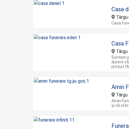
Casa d
Târgu-J
Casa fune
Casa F
Târgu 
Suntem pr
durere vă 
prețuri f
Amin F
Târgu 
Amin Fune
și vă ofer
Funerar