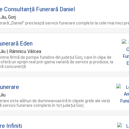
e Consultanță Funerară Daniel
iu, Gorj
rară ,,Daniel’’ prestează servicii funerare complete la cele mai mici pre
unerară Eden
Jiu | Râmnicu Vâlcea
ima firmă de pompe funebre din județul Gorj, care în clipe de
oferă un sprijin real prin gama variată de servicii și produse, la
ără concurență
unerare
Jiu
rare este alături de dumneavoastră în clipele grele ale vieții
ă servicii funerare complete în tot județul Gorj
e Infiniti