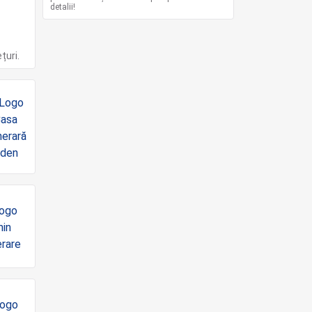
detalii!
țuri.