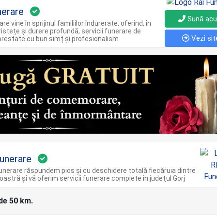
nerare
Sună ac
re vine în sprijinul familiilor îndurerate, oferind, în
tristețe și durere profundă, servicii funerare de
Vezi sit
 prestate cu bun simț și profesionalism
unerare
nerare răspundem pios și cu deschidere totală fiecăruia dintre
stră şi vă oferim servicii funerare complete în judeţul Gorj
 de 50 km.