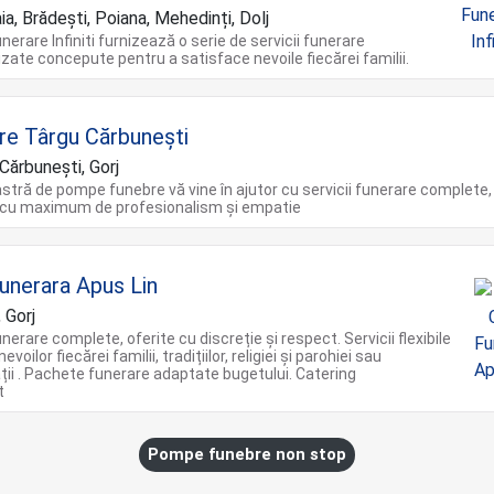
a, Brădești, Poiana, Mehedinți, Dolj
unerare Infiniti furnizează o serie de servicii funerare
lizate concepute pentru a satisface nevoile fiecărei familii.
re Târgu Cărbunești
Cărbunești, Gorj
stră de pompe funebre vă vine în ajutor cu servicii funerare complete,
 cu maximum de profesionalism și empatie
unerara Apus Lin
 Gorj
unerare complete, oferite cu discreție și respect. Servicii flexibile
voilor fiecărei familii, tradițiilor, religiei și parohiei sau
ii . Pachete funerare adaptate bugetului. Catering
t
Pompe funebre non stop