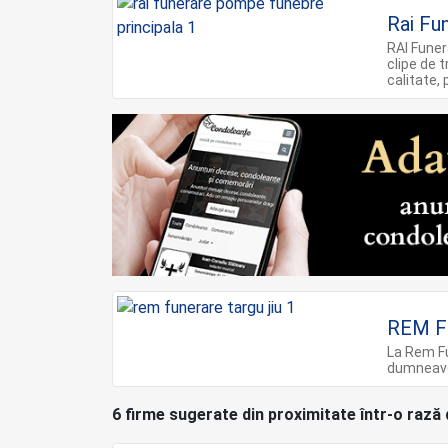
Rai Fu
RAI Funera
clipe de 
calitate,
REM F
La Rem Fu
dumneavoa
6 firme sugerate din proximitate într-o rază