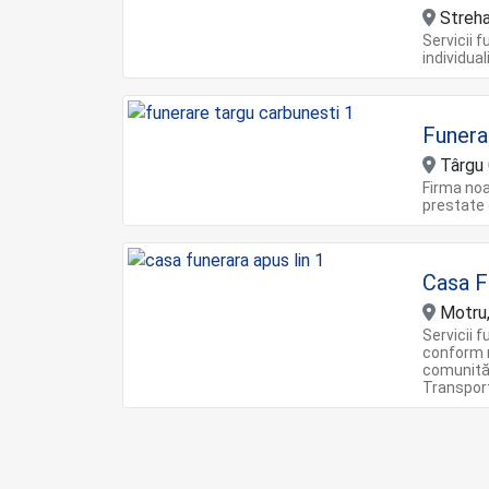
Strehai
Servicii f
individua
Funera
Târgu 
Firma noa
prestate
Casa F
Motru,
Servicii f
conform ne
comunităț
Transpor