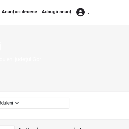
Anunțuri decese
Adaugă anunț
i
uleni județul Gorj
Vlăduleni