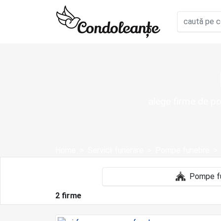
alege firme de po
Home
Servicii funerare
Pompe funebre
2 firme