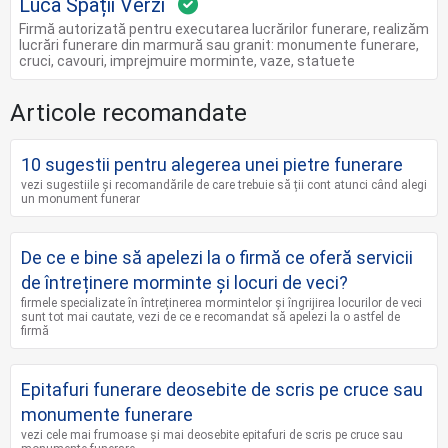
Luca Spații Verzi
Firmă autorizată pentru executarea lucrărilor funerare, realizăm
lucrări funerare din marmură sau granit: monumente funerare,
cruci, cavouri, imprejmuire morminte, vaze, statuete
Articole recomandate
10 sugestii pentru alegerea unei pietre funerare
vezi sugestiile și recomandările de care trebuie să ții cont atunci când alegi
un monument funerar
De ce e bine să apelezi la o firmă ce oferă servicii
de întreținere morminte și locuri de veci?
firmele specializate în întreținerea mormintelor și îngrijirea locurilor de veci
sunt tot mai cautate, vezi de ce e recomandat să apelezi la o astfel de
firmă
Epitafuri funerare deosebite de scris pe cruce sau
monumente funerare
vezi cele mai frumoase și mai deosebite epitafuri de scris pe cruce sau