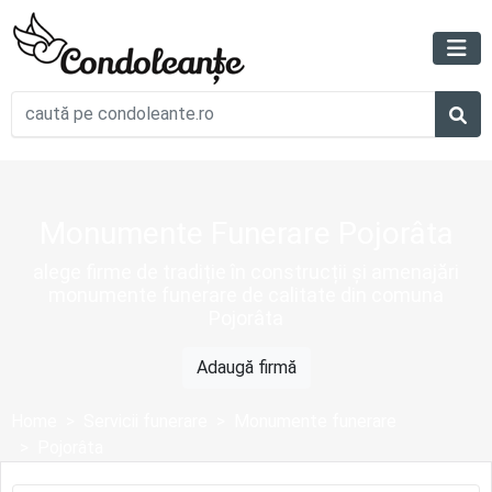
Monumente Funerare Pojorâta
alege firme de tradiție în construcții și amenajări
monumente funerare de calitate din comuna
Pojorâta
Adaugă firmă
Home
Servicii funerare
Monumente funerare
Pojorâta