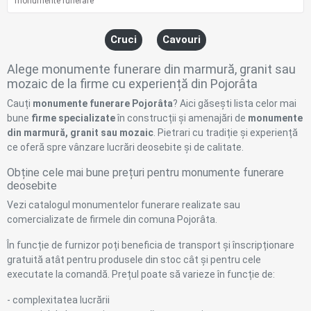
monumente funerare
Cruci
Cavouri
Alege monumente funerare din marmură, granit sau
mozaic de la firme cu experiență din Pojorâta
Cauți
monumente funerare Pojorâta
? Aici găsești lista celor mai
bune
firme specializate
în construcții și amenajări de
monumente
din marmură, granit sau mozaic
. Pietrari cu tradiție și experiență
ce oferă spre vânzare lucrări deosebite și de calitate.
Obține cele mai bune prețuri pentru monumente funerare
deosebite
Vezi catalogul monumentelor funerare realizate sau
comercializate de firmele din comuna Pojorâta.
În funcție de furnizor poți beneficia de transport și înscripționare
gratuită atât pentru produsele din stoc cât și pentru cele
executate la comandă. Prețul poate să varieze în funcție de:
- complexitatea lucrării