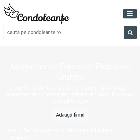
Monumente Funerare Plopșoru
Giurgiu
alege firme de tradiție în construcții și amenajări
monumente funerare de calitate din satul Plopșoru
județul Giurgiu
Adaugă firmă
Home
Servicii funerare
Monumente funerare
Plopșoru