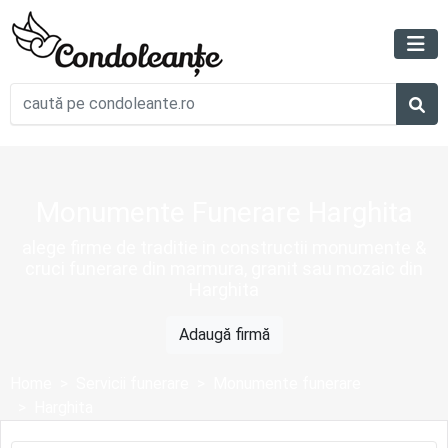
Monumente Funerare Harghita
alege firme de traditie in constructii monumente &
cruci funerare din marmura, granit sau mozaic din
Harghita
Adaugă firmă
Home
Servicii funerare
Monumente funerare
Harghita