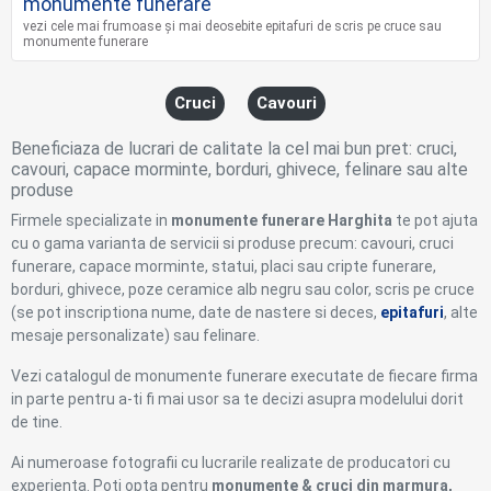
monumente funerare
vezi cele mai frumoase și mai deosebite epitafuri de scris pe cruce sau
monumente funerare
Cruci
Cavouri
Beneficiaza de lucrari de calitate la cel mai bun pret: cruci,
cavouri, capace morminte, borduri, ghivece, felinare sau alte
produse
Firmele specializate in
monumente funerare Harghita
te pot ajuta
cu o gama varianta de servicii si produse precum: cavouri, cruci
funerare, capace morminte, statui, placi sau cripte funerare,
borduri, ghivece, poze ceramice alb negru sau color, scris pe cruce
(se pot inscriptiona nume, date de nastere si deces,
epitafuri
, alte
mesaje personalizate) sau felinare.
Vezi catalogul de monumente funerare executate de fiecare firma
in parte pentru a-ti fi mai usor sa te decizi asupra modelului dorit
de tine.
Ai numeroase fotografii cu lucrarile realizate de producatori cu
experienta. Poti opta pentru
monumente & cruci din marmura,