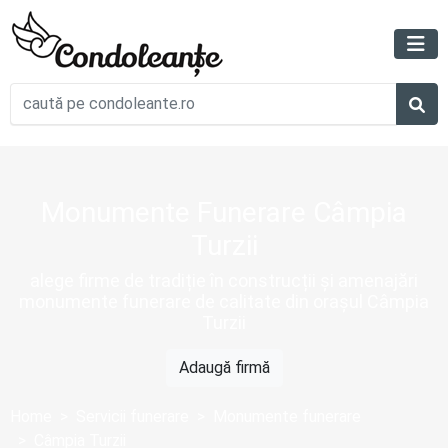
Monumente Funerare Câmpia
Turzii
alege firme de tradiție în construcții și amenajări
monumente funerare de calitate din orașul Câmpia
Turzii
Adaugă firmă
Home
Servicii funerare
Monumente funerare
Câmpia Turzii