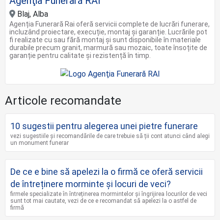
Agenţia Funerară RAI
Blaj, Alba
Agenția Funerară Rai oferă servicii complete de lucrări funerare,
incluzând proiectare, execuție, montaj și garanție. Lucrările pot
fi realizate cu sau fără montaj și sunt disponibile în materiale
durabile precum granit, marmură sau mozaic, toate însoțite de
garanție pentru calitate și rezistență în timp.
Articole recomandate
10 sugestii pentru alegerea unei pietre funerare
vezi sugestiile și recomandările de care trebuie să ții cont atunci când alegi
un monument funerar
De ce e bine să apelezi la o firmă ce oferă servicii
de întreținere morminte și locuri de veci?
firmele specializate în întreținerea mormintelor și îngrijirea locurilor de veci
sunt tot mai cautate, vezi de ce e recomandat să apelezi la o astfel de
firmă