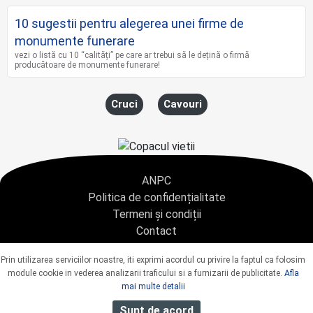
10 sugestii pentru alegerea unei firme de
monumente funerare
vezi o listă cu 10 “calități” pe care ar trebui să le dețină o firmă
producătoare de monumente funerare!
Cruci
Cavouri
ANPC
Politica de confidențialitate
Termeni și condiții
Contact
Copyright © 2021 - AGENTIA CONDOLEANTE.RO SRL - toate drepturile rezervate
Prin utilizarea serviciilor noastre, iti exprimi acordul cu privire la faptul ca folosim
J40/9967/2020 CUI: 42925428
module cookie in vederea analizarii traficului si a furnizarii de publicitate.
Afla
mai multe detalii
Sunt de acord