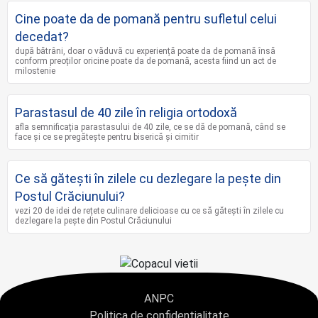
Cine poate da de pomană pentru sufletul celui
decedat?
după bătrâni, doar o văduvă cu experiență poate da de pomană însă
conform preoților oricine poate da de pomană, acesta fiind un act de
milostenie
Parastasul de 40 zile în religia ortodoxă
afla semnificația parastasului de 40 zile, ce se dă de pomană, când se
face și ce se pregătește pentru biserică și cimitir
Ce să gătești în zilele cu dezlegare la pește din
Postul Crăciunului?
vezi 20 de idei de rețete culinare delicioase cu ce să gătești în zilele cu
dezlegare la pește din Postul Crăciunului
ANPC
Politica de confidențialitate