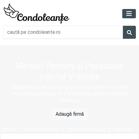
Meniuri Pomeni și Parastase
județul Vrancea
alege firme de catering și restaurante ce oferă
meniuri parastase la cel mai bun preț în județul
Vrancea
Adaugă firmă
Home
Servicii funerare
Pomeni parastase
Vrancea