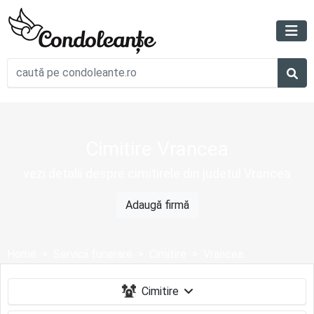
Cimitire Vrancea
vezi detalii despre cimitirele din judetul Vrancea
Adaugă firmă
Home
Servicii funerare
Cimitire
Vrancea
Cimitire