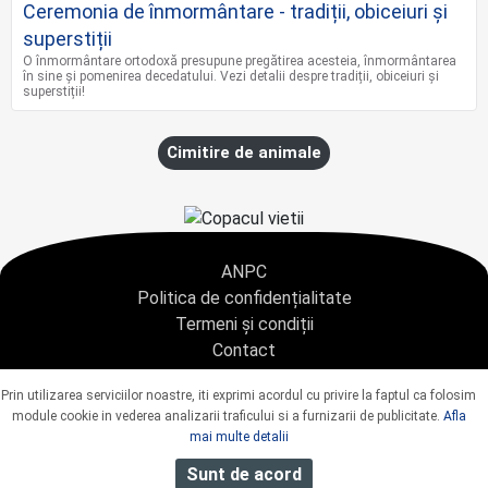
Ceremonia de înmormântare - tradiții, obiceiuri și
superstiții
O înmormântare ortodoxă presupune pregătirea acesteia, înmormântarea
în sine și pomenirea decedatului. Vezi detalii despre tradiții, obiceiuri și
superstiții!
Cimitire de animale
ANPC
Politica de confidențialitate
Termeni și condiții
Contact
Copyright © 2021 - AGENTIA CONDOLEANTE.RO SRL - toate drepturile rezervate
Prin utilizarea serviciilor noastre, iti exprimi acordul cu privire la faptul ca folosim
J40/9967/2020 CUI: 42925428
module cookie in vederea analizarii traficului si a furnizarii de publicitate.
Afla
mai multe detalii
Sunt de acord