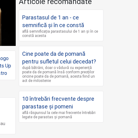
Articole recomandate
Parastasul de 1 an - ce
semnifică și în ce constă
află semnificația parastasului de 1 an și în ce
constă acesta
Cine poate da de pomană
pentru sufletul celui decedat?
după bătrâni, doar o văduvă cu experiență
poate da de pomană însă conform preoților
oricine poate da de pomană, acesta fiind un
act de milostenie
10 întrebări frecvente despre
parastase și pomeni
află răspunsul la cele mai frecvente întrebări
legate de parastas și pomană
sau