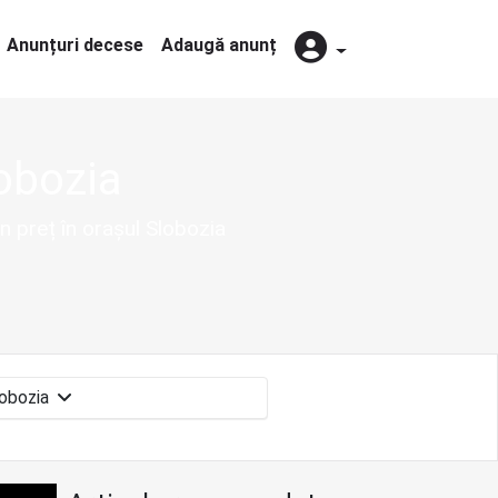
Anunțuri decese
Adaugă anunț
obozia
n preț în orașul Slobozia
Slobozia