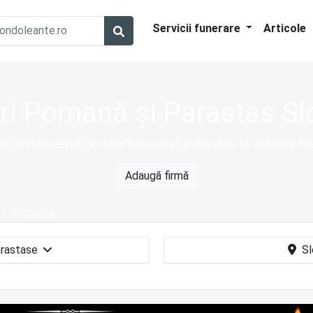
Servicii funerare
Articole
ri Pomană și Parastas Sl
și restaurante ce oferă meniuri parastas la cel mai bu
Adaugă firmă
Slobozia
Pomeni parastase