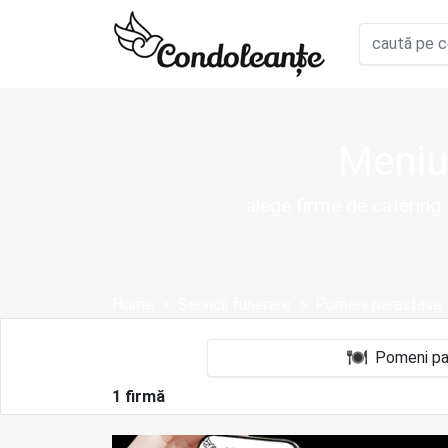
Meniu
alege firme de catering 
Home
Servicii funerare
Pomeni parastase
1 firmă