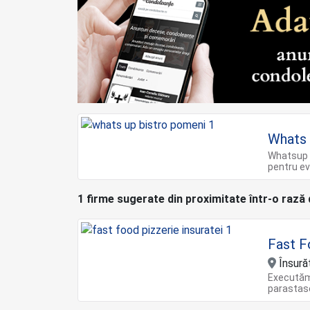
Whats 
Whatsup B
pentru ev
1 firme sugerate din proximitate într-o rază
Fast F
Însurăț
Executăm
parastase