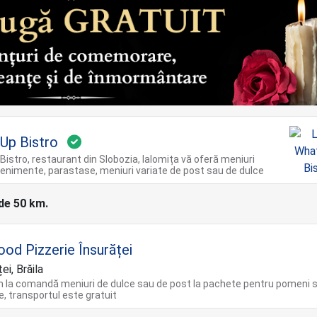
Up Bistro
istro, restaurant din Slobozia, Ialomița vă oferă meniuri
enimente, parastase, meniuri variate de post sau de dulce
 de 50 km.
ood Pizzerie Însurăței
ei, Brăila
 la comandă meniuri de dulce sau de post la pachete pentru pomeni 
, transportul este gratuit