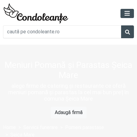
Meniuri Pomană și Parastas Șeica
Mare
alege firme de catering și restaurante ce oferă
meniuri pomană și parastas la cel mai bun preț în
comuna Șeica Mare
Adaugă firmă
Home
Servicii funerare
Pomeni parastase
Șeica Mare