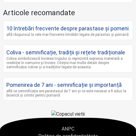
Articole recomandate
10 întrebări frecvente despre parastase și pomeni
află răspunsul la cele mai frecvente întrebări legate de parastas și pomană
Coliva - semnificație, tradiții și rețete tradiționale
Coliva simbolizează învierea trupului și reprezintă expresia materială a
credinței în nemurire și înviere. Citește mai multe detalii despre
semnificația colivei și a tradițiilor legate de aceasta.
Pomenirea de 7 ani - semnificație și importanță
află ce semnificație are parastasul de 7 ani și ce este necesar a fi adus la
biserică și cimitir pentru pomană
ANPC