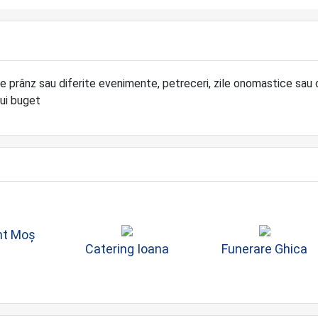
e prânz sau diferite evenimente, petreceri, zile onomastice sau 
rui buget
nt Moș
Catering Ioana
Funerare Ghica