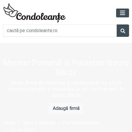
Meniuri Pomană și Parastas Izvoru
Bârzii
alege firme de catering și restaurante ce oferă
meniuri pomană și parastas la cel mai bun preț în
Izvoru Bârzii
Adaugă firmă
Home
Servicii funerare
Pomeni parastase
Izvoru Bârzii