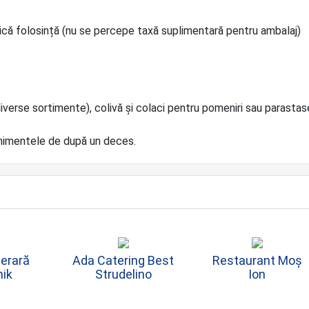
unică folosință (nu se percepe taxă suplimentară pentru ambalaj)
verse sortimente), colivă și colaci pentru pomeniri sau parastas
enimentele de după un deces.
erară
Ada Catering Best
Restaurant Moș
nik
Strudelino
Ion