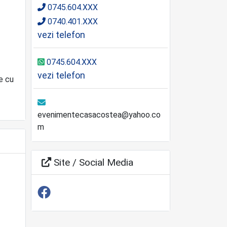
0745.604.XXX
0740.401.XXX
vezi telefon
0745.604.XXX
vezi telefon
e cu
evenimentecasacostea@yahoo.co
m
Site / Social Media