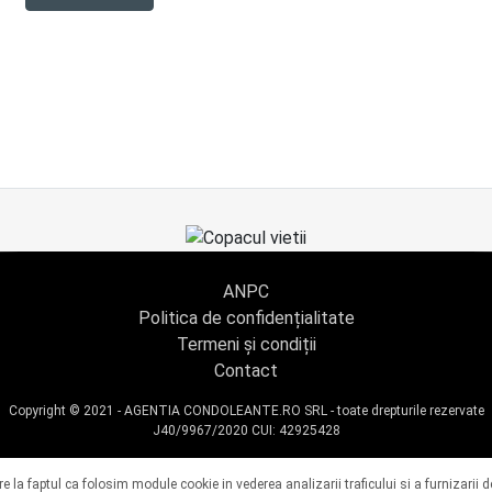
ANPC
Politica de confidențialitate
Termeni și condiții
Contact
Copyright © 2021 - AGENTIA CONDOLEANTE.RO SRL - toate drepturile rezervate
J40/9967/2020 CUI: 42925428
vire la faptul ca folosim module cookie in vederea analizarii traficului si a furnizarii d