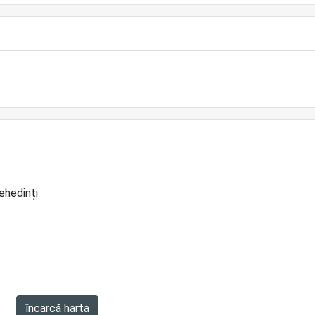
Mehedinți
încarcă harta