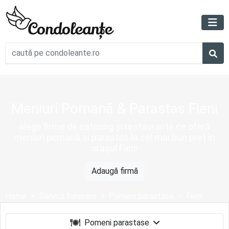
Meniuri Pomană & Parastas Fieni
alege firme de catering și restaurante ce oferă
meniuri pomană și parastas la cel mai bun preț în
orașul Fieni
Adaugă firmă
Home
Servicii funerare
Pomeni parastase
Fieni
Pomeni parastase