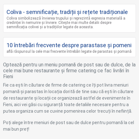
Coliva - semnificație, tradiții și rețete tradiționale
Coliva simbolizează învierea trupului și reprezintă expresia materială a
credinței în nemurire și înviere. Citește mai multe detalii despre
semnificația colivei și a tradițiilor legate de aceasta.
10 întrebări frecvente despre parastase și pomeni
află răspunsul la cele mai frecvente întrebări legate de parastas și pomană
Optează pentru un meniu pomană de post sau de dulce, de la
cele mai bune restaurante și firme catering ce fac livrări în
Fieni
Fie ca ești în căutare de firme de catering ce îți pot livra meniuri
pomană și parastas în locația dorită de tine sau că ești în căutare
de restaurante și locații ce organizează astfel de evenimente în
Fieni, aici vei găsi cu siguranță toate detaliile necesare pentru a
putea organiza cum se cuvine pomenirea celor trecuți în neființă.
Poți alege între meniuri de post sau de dulce pentru pomană la cel
mai bun preț!