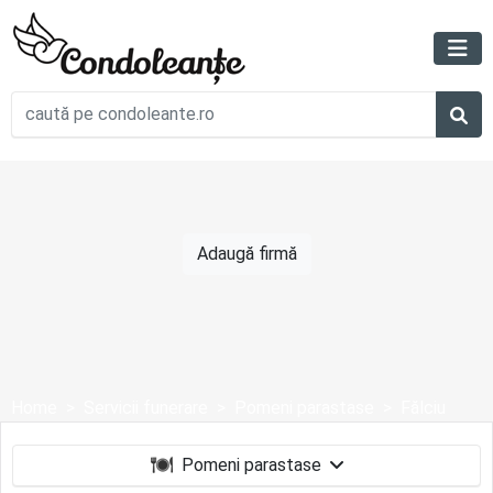
Adaugă firmă
Home
Servicii funerare
Pomeni parastase
Fălciu
Pomeni parastase