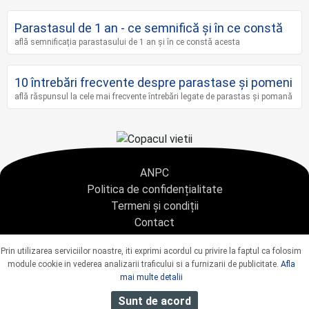
Parastasul de 1 an - ce semnifică și în ce constă
află semnificația parastasului de 1 an și în ce constă acesta
10 întrebări frecvente despre parastase și pomeni
află răspunsul la cele mai frecvente întrebări legate de parastas și pomană
ANPC
Politica de confidențialitate
Termeni și condiții
Contact
Copyright © 2021 - AGENTIA CONDOLEANTE.RO SRL - toate drepturile rezervate
Prin utilizarea serviciilor noastre, iti exprimi acordul cu privire la faptul ca folosim
J40/9967/2020 CUI: 42925428
module cookie in vederea analizarii traficului si a furnizarii de publicitate.
Afla
mai multe detalii
Sunt de acord