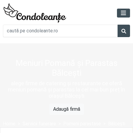
Meniuri Pomană și Parastas
Bălcești
alege firme de catering și restaurante ce oferă
meniuri pomană și parastas la cel mai bun preț în
orașul Bălcești
Adaugă firmă
Home
Servicii funerare
Pomeni parastase
Bălcești