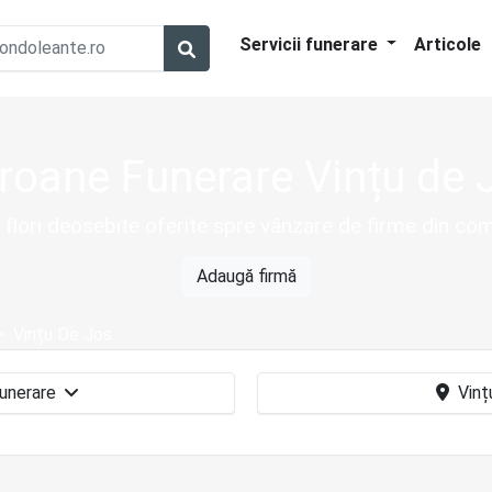
Servicii funerare
Articole
roane Funerare Vințu de 
 flori deosebite oferite spre vânzare de firme din co
Adaugă firmă
Vințu De Jos
Coroane funerare