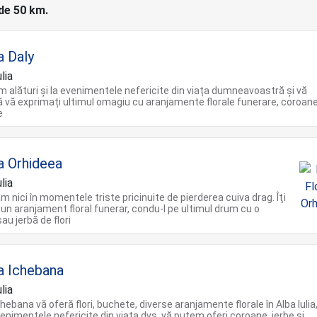
 de 50 km.
a Daly
lia
 alături și la evenimentele nefericite din viața dumneavoastră și vă
 vă exprimați ultimul omagiu cu aranjamente florale funerare, coroan
e
ia Orhideea
lia
ăm nici în momentele triste pricinuite de pierderea cuiva drag. Îţi
un aranjament floral funerar, condu-l pe ultimul drum cu o
au jerbă de flori
ia Ichebana
lia
chebana vă oferă flori, buchete, diverse aranjamente florale în Alba Iulia
enimentele nefericite din viața dvs, vă putem oferi coroane, jerbe și