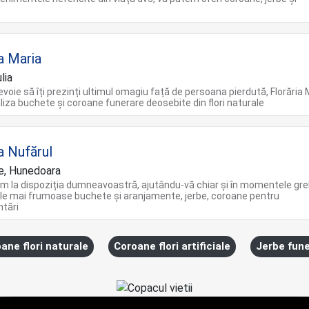
a Maria
lia
evoie să îți prezinți ultimul omagiu față de persoana pierdută, Florăria 
liza buchete și coroane funerare deosebite din flori naturale
a Nufărul
e, Hunedoara
m la dispoziția dumneavoastră, ajutându-vă chiar şi în momentele gre
le mai frumoase buchete și aranjamente, jerbe, coroane pentru
tări
ane flori naturale
Coroane flori artificiale
Jerbe fun