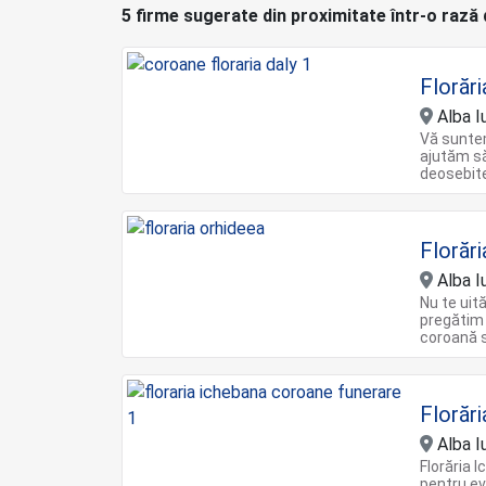
5 firme sugerate din proximitate într-o rază
Florări
Alba Iu
Vă suntem
ajutăm să
deosebit
Florăr
Alba Iu
Nu te uit
pregătim 
coroană s
Florăr
Alba Iu
Florăria I
pentru ev