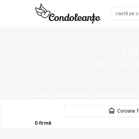
Co
alege coroane de
Home
Servicii funerare
Coroane funerare
0 firmă