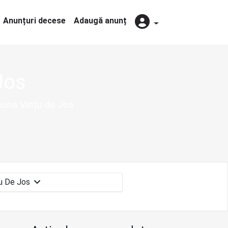
Anunțuri decese
Adaugă anunț
Jos
muna Vințu de Jos
Vințu De Jos