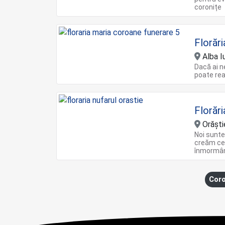
coronițe
Florări
Alba Iu
Dacă ai n
poate rea
Florări
Orăşti
Noi sunte
creăm ce
înmormân
Coro