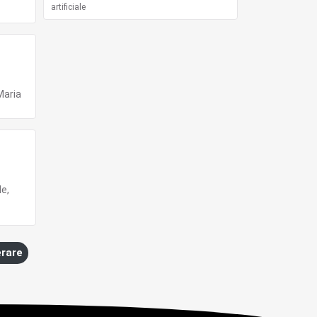
artificiale
Maria
le,
erare