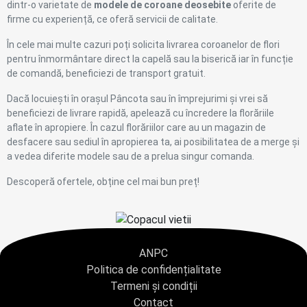
dintr-o varietate de
modele de coroane deosebite
oferite de
firme cu experiență, ce oferă servicii de calitate.
În cele mai multe cazuri poți solicita livrarea coroanelor de flori
pentru înmormântare direct la capelă sau la biserică iar în funcție
de comandă, beneficiezi de transport gratuit.
Dacă locuiești în orașul Pâncota sau în împrejurimi și vrei să
beneficiezi de livrare rapidă, apelează cu încredere la florăriile
aflate în apropiere. În cazul florăriilor care au un magazin de
desfacere sau sediul în apropierea ta, ai posibilitatea de a merge și
a vedea diferite modele sau de a prelua singur comanda.
Descoperă ofertele, obține cel mai bun preț!
ANPC
Politica de confidențialitate
Termeni și condiții
Contact