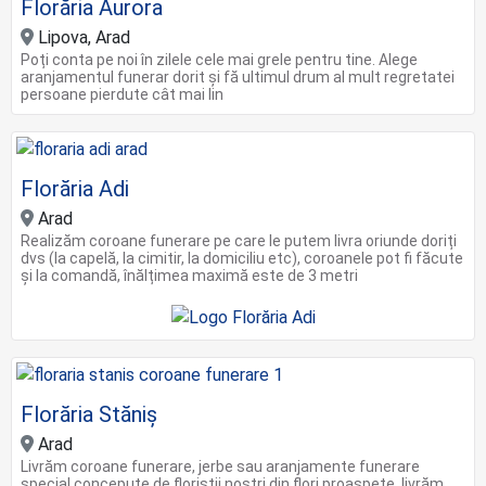
Florăria Aurora
Lipova, Arad
Poți conta pe noi în zilele cele mai grele pentru tine. Alege
aranjamentul funerar dorit și fă ultimul drum al mult regretatei
persoane pierdute cât mai lin
Florăria Adi
Arad
Realizăm coroane funerare pe care le putem livra oriunde doriți
dvs (la capelă, la cimitir, la domiciliu etc), coroanele pot fi făcute
și la comandă, înălțimea maximă este de 3 metri
Florăria Stăniș
Arad
Livrăm coroane funerare, jerbe sau aranjamente funerare
special concepute de floriștii noștri din flori proaspete, livrăm