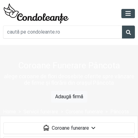
Coroane Funerare Pâncota
alege coroane de flori deosebite oferite spre vânzare
de firme și florării din orașul Pâncota
Adaugă firmă
Home
Servicii funerare
Coroane funerare
Pâncota
Coroane funerare