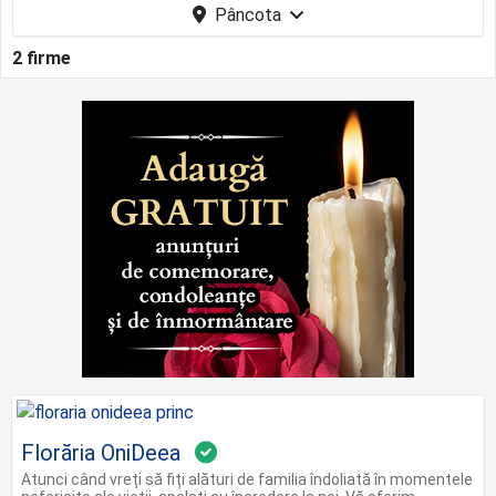
Pâncota
2 firme
Florăria OniDeea
Atunci când vreți să fiți alături de familia îndoliată în momentele