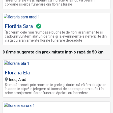
nefericite ale vieții, apelați cu încredere la noi. Vă oferim
coroane și jerbe funerare din flori naturale
Florăria Sara
Îți oferim cele mai frumoase buchete de flori, aranjamente și
cadouri! Suntem alături de tine și la evenimentele nefericite din
viață cu aranjamente florale funerare deosebite
8 firme sugerate din proximitate într-o rază de 50 km.
Florăria Ela
Ineu, Arad
Știm că treceți prin momente grele și dorim să vă fim de ajutor
în aceste clipe! Înțelegem și tocmai de aceea punem suflet în
orice aranjament florar funerar. Apelați cu încredere