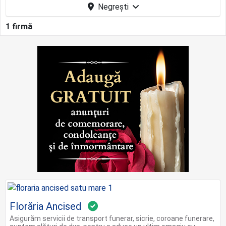
Negrești
1 firmă
Florăria Ancised
Asigurăm servicii de transport funerar, sicrie, coroane funerare,