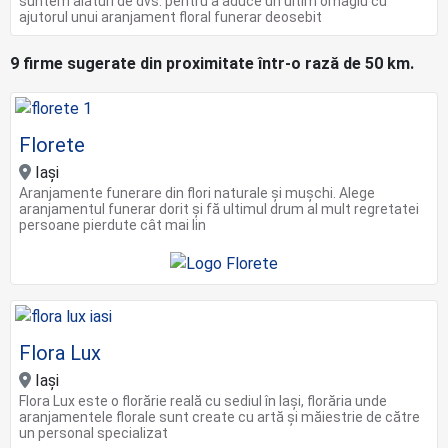
suntem alături de dvs. pentru a aduce un ultim omagiu cu
ajutorul unui aranjament floral funerar deosebit
9 firme sugerate din proximitate într-o rază de 50 km.
Florete
Iași
Aranjamente funerare din flori naturale și mușchi. Alege
aranjamentul funerar dorit și fă ultimul drum al mult regretatei
persoane pierdute cât mai lin
Flora Lux
Iaşi
Flora Lux este o florărie reală cu sediul în Iași, florăria unde
aranjamentele florale sunt create cu artă și măiestrie de către
un personal specializat