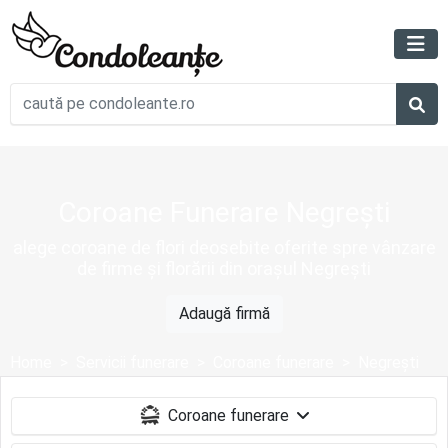
Coroane Funerare Negrești
alege coroane de flori deosebite oferite spre vânzare
de firme și florării din orașul Negrești
Adaugă firmă
Home
Servicii funerare
Coroane funerare
Negrești
Coroane funerare