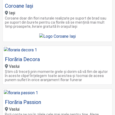
Coroane Iași
Iași
Coroane doar din flori naturale realizate pe suport de brad sau
pe suport din burete pentru ca florile să se mențină mai mult
timp proaspete, livrare gratuită în oraşul Iaşi
Florăria Decora
Vaslui
Știm că treceți prin momente grele și dorim să vă fim de ajutor
în aceste clipe! Înțelegem toate acestea și tocmai de aceea
punem suflet în orice aranjament florar funerar
Florăria Passion
Vaslui
Poți conta pe noi în zilele cele mai grele pentru tine. Alege