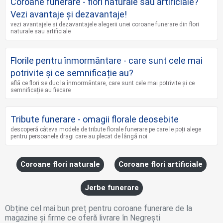
Coroane funerare - flori naturale sau artificiale?
Vezi avantaje și dezavantaje!
vezi avantajele si dezavantajele alegerii unei coroane funerare din flori
naturale sau artificiale
Florile pentru înmormântare - care sunt cele mai
potrivite și ce semnificație au?
află ce flori se duc la înmormântare, care sunt cele mai potrivite și ce
semnificație au fiecare
Tribute funerare - omagii florale deosebite
descoperă câteva modele de tribute florale funerare pe care le poți alege
pentru persoanele dragi care au plecat de lângă noi
Coroane flori naturale
Coroane flori artificiale
Jerbe funerare
Obține cel mai bun preț pentru coroane funerare de la
magazine și firme ce oferă livrare în Negrești