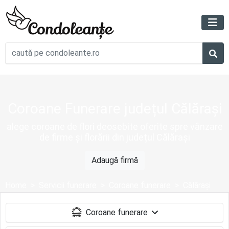
Coroane Funerare județul Călărași
alege coroane de flori deosebite oferite spre vânzare
de firme și florării din județul Călărași
Adaugă firmă
Home
Servicii funerare
Coroane funerare
Călărași
Coroane funerare