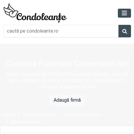
Coroane Funerare Ciupercenii Noi
alege coroane de flori pentru înmormântare, oferite
spre vânzare de firme și florării ce oferă livrare în
comuna Ciupercenii Noi
Adaugă firmă
Home
Servicii funerare
Coroane funerare
Ciupercenii Noi