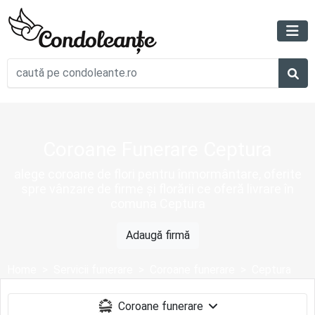
Coroane Funerare Ceptura
alege coroane de flori pentru înmormântare, oferite
spre vânzare de firme și florării ce oferă livrare în
comuna Ceptura
Adaugă firmă
Home
Servicii funerare
Coroane funerare
Ceptura
Coroane funerare