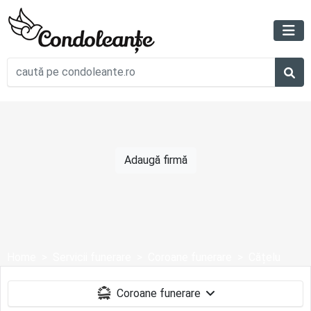
Adaugă firmă
Home
Servicii funerare
Coroane funerare
Cățelu
Coroane funerare