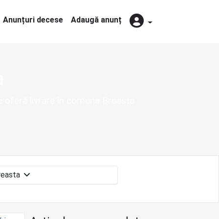
Anunțuri decese
Adaugă anunț
a
ce oferă livrare în comuna Breasta
Breasta