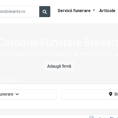
Servicii funerare
Articole
Coroane Funerare Breast
ormântare, oferite spre vânzare de firme și florării 
Adaugă firmă
Breasta
Coroane funerare