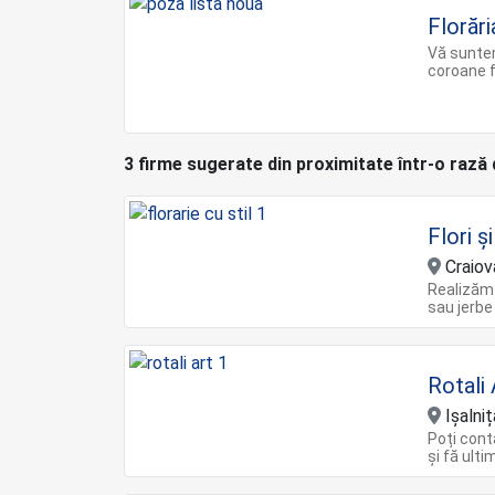
Florări
Vă suntem
coroane 
3 firme sugerate din proximitate într-o rază
Flori ș
Craiov
Realizăm
sau jerbe
Rotali 
Ișalniț
Poți cont
și fă ult