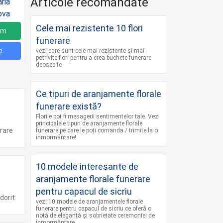
Articole recomandate
Cele mai rezistente 10 flori
um
funerare
e
vezi care sunt cele mai rezistente și mai
potrivite flori pentru a crea buchete funerare
deosebite
Ce tipuri de aranjamente florale
funerare există?
Florile pot fi mesagerii sentimentelor tale. Vezi
principalele tipuri de aranjamente florale
rare
funerare pe care le poți comanda / trimite la o
înmormântare!
10 modele interesante de
aranjamente florale funerare
pentru capacul de sicriu
dorit
vezi 10 modele de aranjamentele florale
funerare pentru capacul de sicriu ce oferă o
notă de eleganță și sobrietate ceremoniei de
înmormântare