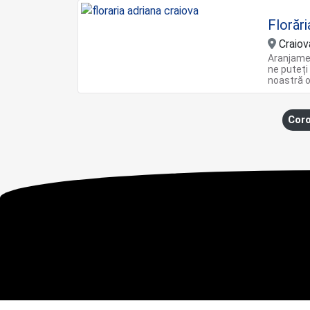
Florări
Craiov
Aranjame
ne puteți
noastră o
Coro