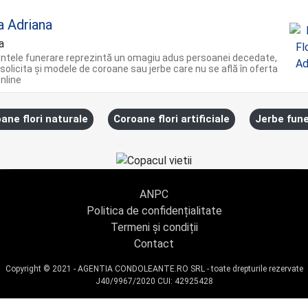
a Adriana
a
ntele funerare reprezintă un omagiu adus persoanei decedate,
 solicita și modele de coroane sau jerbe care nu se află în oferta
nline
ane flori naturale
Coroane flori artificiale
Jerbe fun
ANPC
Politica de confidențialitate
Termeni și condiții
Contact
Copyright © 2021 - AGENTIA CONDOLEANTE.RO SRL - toate drepturile rezervate
J40/9967/2020 CUI: 42925428