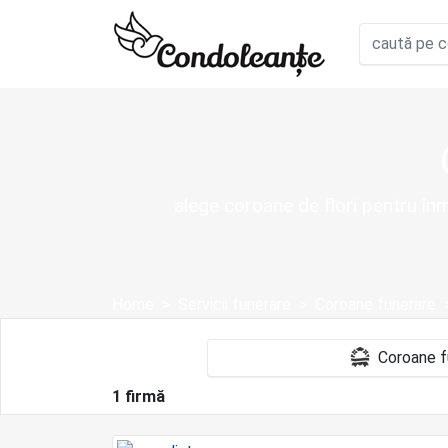
alege coroane de flori pentru înm
Home
Servicii funerare
Coroane funerare
1 firmă