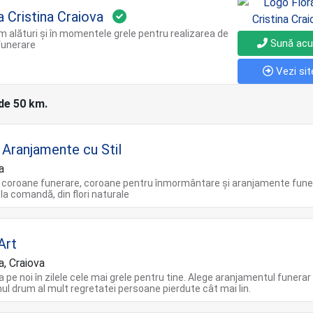
a Cristina Craiova
 alături și în momentele grele pentru realizarea de
Sună ac
funerare
Vezi sit
 de 50 km.
i Aranjamente cu Stil
a
 coroane funerare, coroane pentru înmormântare și aranjamente fune
 la comandă, din flori naturale
Art
a, Craiova
a pe noi în zilele cele mai grele pentru tine. Alege aranjamentul funerar 
imul drum al mult regretatei persoane pierdute cât mai lin.