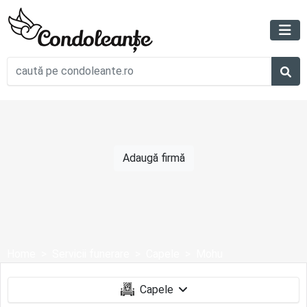
Adaugă firmă
Home
Servicii funerare
Capele
Mohu
Capele