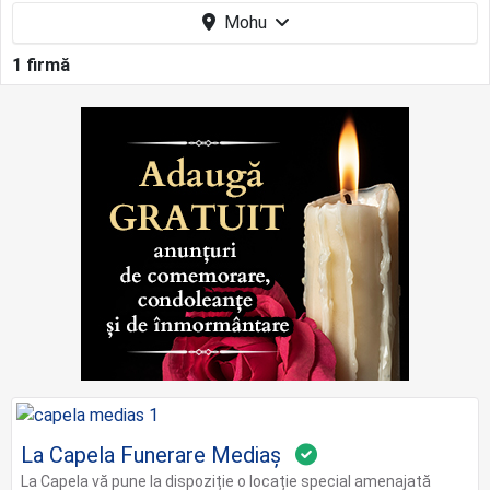
Mohu
1 firmă
La Capela Funerare Mediaș
La Capela vă pune la dispoziție o locație special amenajată