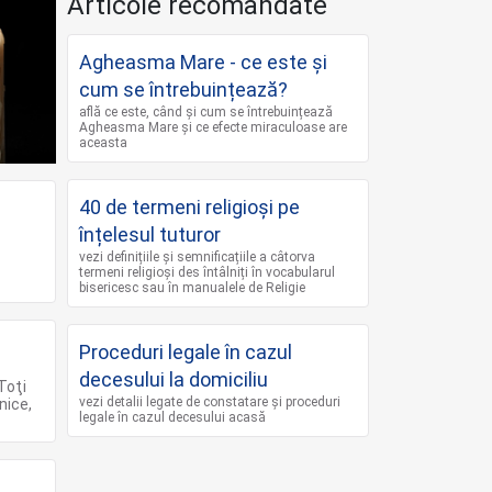
Articole recomandate
Agheasma Mare - ce este și
cum se întrebuințează?
află ce este, când și cum se întrebuințează
Agheasma Mare și ce efecte miraculoase are
aceasta
40 de termeni religioși pe
înțelesul tuturor
vezi definițiile și semnificațiile a câtorva
termeni religioși des întâlniți în vocabularul
bisericesc sau în manualele de Religie
Proceduri legale în cazul
decesului la domiciliu
Toţi
vezi detalii legate de constatare și proceduri
nice,
legale în cazul decesului acasă