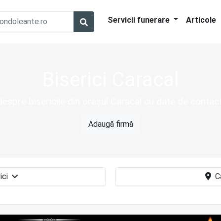
Servicii funerare
Articole
Biserici Caracal
 despre bisericile din orașul Caracal cu date de contac
Adaugă firmă
Biserici