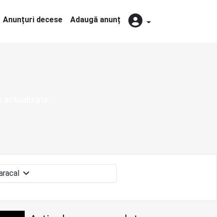
Anunțuri decese
Adaugă anunț
t actualizate
Caracal