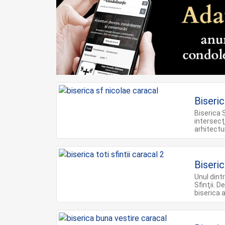
Biseri
Biserica 
intersecţ
arhitectu
Biseric
Unul dint
Sfinţii. 
biserica 