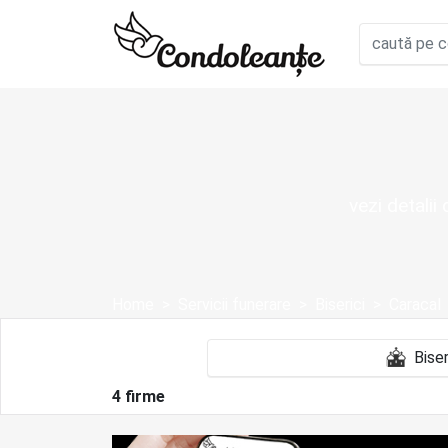
vezi detalii
Home
Servicii funerare
Biserici
Caracal
4 firme