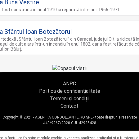
ca Buna Vestire
a fost construită în anul 1910 și reparată între anii 1966-1971.
ca Sfântul Ioan Botezătorul
ortodoxă „Sfântul Ioan Botezătorul” din Caracal, județul Olt, a ridicată î
așul de cult a ars într-un incendiu în anul 1802, dar a fost refăcut de c
l Ion Băluț.
ANPC
Politica de confidențialitate
Termeni și condiții
Contact
Copyright © 2021 - AGENTIA CONDOLEANTE.RO SRL - toate drepturile rezervate
J40/9967/2020 CUI: 42925428
vire la faptul ca folosim module cookie in vederea analizarii traficului si a furnizarii d