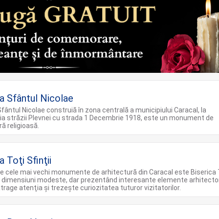
ca Sfântul Nicolae
Sfântul Nicolae construiă în zona centrală a municipiului Caracal, la
ia străzii Plevnei cu strada 1 Decembrie 1918, este un monument de
ră religioasă.
a Toţi Sfinţii
re cele mai vechi monumente de arhitectură din Caracal este Biserica 
De dimensiuni modeste, dar prezentând interesante elemente arhitecto
atrage atenţia şi trezeşte curiozitatea tuturor vizitatorilor.