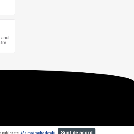
n anul
ătre
Sunt de acord
e publicitate.
Afla mai multe detalii