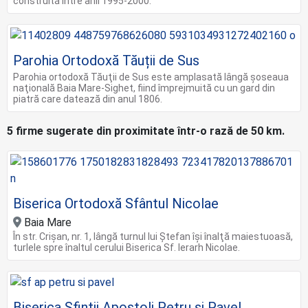
construită între anii 1995-2000.
Parohia Ortodoxă Tăuții de Sus
Parohia ortodoxă Tăuţii de Sus este amplasată lângă şoseaua
naţională Baia Mare-Sighet, fiind împrejmuită cu un gard din
piatră care datează din anul 1806.
5 firme sugerate din proximitate într-o rază de 50 km.
Biserica Ortodoxă Sfântul Nicolae
Baia Mare
În str. Crişan, nr. 1, lângă turnul lui Ştefan îşi înalţă maiestuoasă,
turlele spre înaltul cerului Biserica Sf. Ierarh Nicolae.
Biserica Sfinţii Apostoli Petru şi Pavel