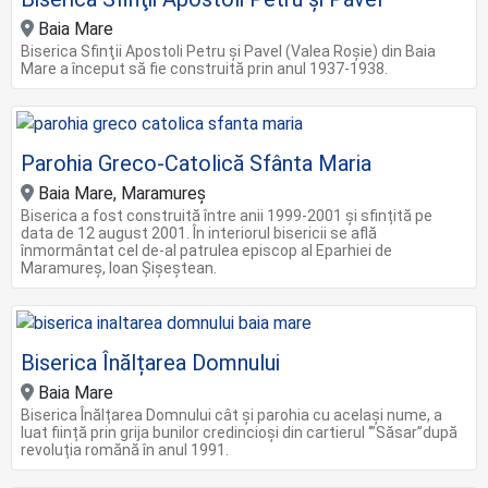
Baia Mare
Biserica Sfinţii Apostoli Petru şi Pavel (Valea Roşie) din Baia
Mare a început să fie construită prin anul 1937-1938.
Parohia Greco-Catolică Sfânta Maria
Baia Mare, Maramureș
Biserica a fost construită între anii 1999-2001 și sfințită pe
data de 12 august 2001. În interiorul bisericii se află
înmormântat cel de-al patrulea episcop al Eparhiei de
Maramureș, Ioan Șișeștean.
Biserica Înălțarea Domnului
Baia Mare
Biserica Înălțarea Domnului cât și parohia cu același nume, a
luat ființă prin grija bunilor credincioși din cartierul ‘”Săsar”după
revoluția romănă în anul 1991.