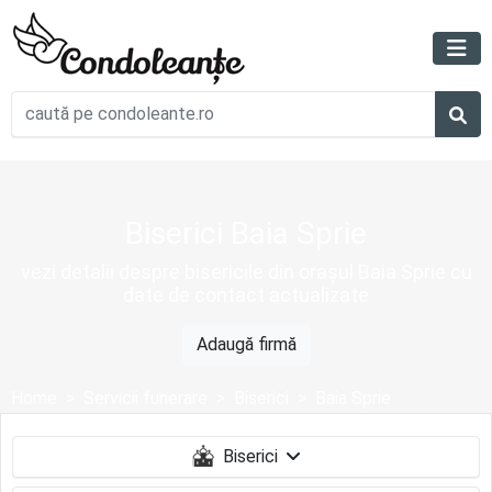
Biserici Baia Sprie
vezi detalii despre bisericile din orașul Baia Sprie cu
date de contact actualizate
Adaugă firmă
Home
Servicii funerare
Biserici
Baia Sprie
Biserici