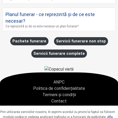
Planul funerar - ce reprezintă și de ce este
necesar?
Ce reprezintă și de ce este necesar un plan funerar?
Pachete funerare
Servicii funerare non stop
Servicii funerare complete
ANPC
Politica de confidențialitate
Termeni și condiții
Contact
Copyright © 2021 - AGENTIA CONDOLEANTE.RO SRL - toate drepturile rezervate
Prin utilizarea serviciilor noastre, iti exprimi acordul cu privire la faptul ca folosim
J40/9967/2020 CUI: 42925428
module cookie in vederea analizarii traficului si a furnizarii de publicitate.
Afla