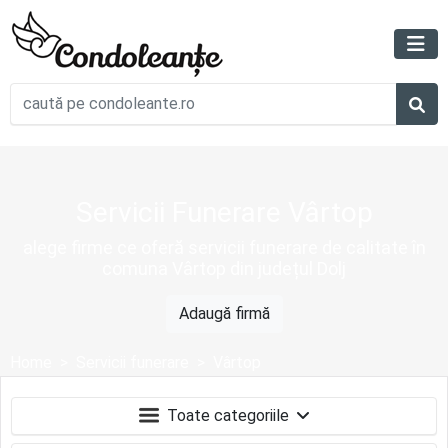
Servicii Funerare Vârtop
alege firme ce oferă servicii funerare de calitate în
comuna Vârtop din județul Dolj
Adaugă firmă
Home
Servicii funerare
Vârtop
Toate categoriile