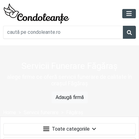
Servicii Funerare Făgăraș
alege firme ce oferă servicii funerare de calitate în
orașul Făgăraș
Adaugă firmă
Home
Servicii funerare
Făgăraș
Toate categoriile