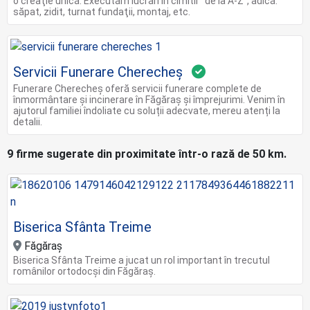
o creaţie unică. Executăm lucrări în cimitir ”de la A-Z”, adică:
săpat, zidit, turnat fundaţii, montaj, etc.
Servicii Funerare Cherecheș
Funerare Cherecheș oferă servicii funerare complete de
înmormântare și incinerare în Făgăraș și împrejurimi. Venim în
ajutorul familiei îndoliate cu soluții adecvate, mereu atenți la
detalii.
9 firme sugerate din proximitate într-o rază de 50 km.
Biserica Sfânta Treime
Făgăraș
Biserica Sfânta Treime a jucat un rol important în trecutul
românilor ortodocşi din Făgăraș.