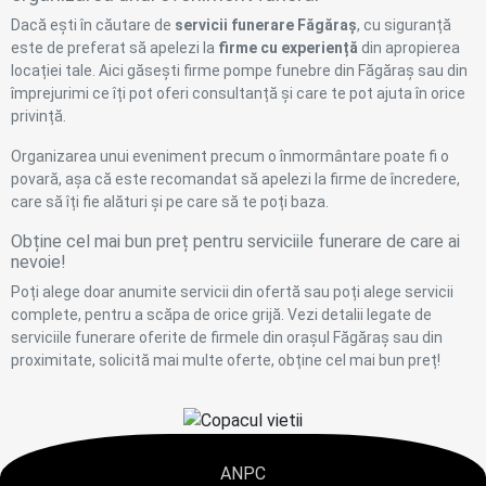
Dacă ești în căutare de
servicii funerare Făgăraș
, cu siguranță
este de preferat să apelezi la
firme cu experiență
din apropierea
locației tale. Aici găsești firme pompe funebre din Făgăraș sau din
împrejurimi ce îți pot oferi consultanță și care te pot ajuta în orice
privință.
Organizarea unui eveniment precum o înmormântare poate fi o
povară, așa că este recomandat să apelezi la firme de încredere,
care să îți fie alături și pe care să te poți baza.
Obține cel mai bun preț pentru serviciile funerare de care ai
nevoie!
Poți alege doar anumite servicii din ofertă sau poți alege servicii
complete, pentru a scăpa de orice grijă. Vezi detalii legate de
serviciile funerare oferite de firmele din orașul Făgăraș sau din
proximitate, solicită mai multe oferte, obține cel mai bun preț!
ANPC