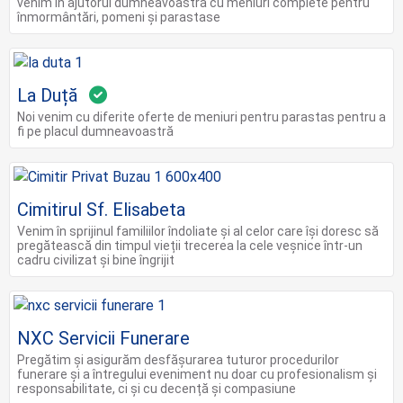
venim în ajutorul dumneavoastră cu meniuri complete pentru
înmormântări, pomeni și parastase
La Duță
Noi venim cu diferite oferte de meniuri pentru parastas pentru a
fi pe placul dumneavoastră
Cimitirul Sf. Elisabeta
Venim în sprijinul familiilor îndoliate și al celor care își doresc să
pregătească din timpul vieții trecerea la cele veșnice într-un
cadru civilizat și bine îngrijit
NXC Servicii Funerare
Pregătim și asigurăm desfășurarea tuturor procedurilor
funerare și a întregului eveniment nu doar cu profesionalism și
responsabilitate, ci și cu decență și compasiune