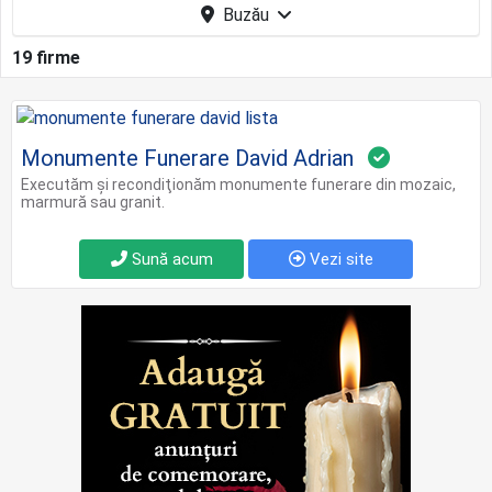
Buzău
19 firme
Monumente Funerare David Adrian
Executăm şi recondiţionăm monumente funerare din mozaic,
marmură sau granit.
Sună acum
Vezi site