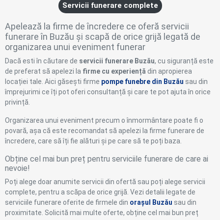
Servicii funerare complete
Apelează la firme de încredere ce oferă servicii
funerare în Buzău și scapă de orice grijă legată de
organizarea unui eveniment funerar
Dacă esti în căutare de
servicii funerare Buzău
, cu siguranță este
de preferat să apelezi la
firme cu experiență
din apropierea
locației tale. Aici găsești firme
pompe funebre din Buzău
sau din
împrejurimi ce îți pot oferi consultanță și care te pot ajuta în orice
privință.
Organizarea unui eveniment precum o înmormântare poate fi o
povară, așa că este recomandat să apelezi la firme funerare de
încredere, care să îți fie alături și pe care să te poți baza.
Obține cel mai bun preț pentru serviciile funerare de care ai
nevoie!
Poți alege doar anumite servicii din ofertă sau poți alege servicii
complete, pentru a scăpa de orice grijă. Vezi detalii legate de
serviciile funerare oferite de firmele din
orașul Buzău
sau din
proximitate. Solicită mai multe oferte, obține cel mai bun preț