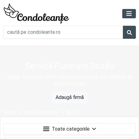
Servicii Funerare Buzău
alege firme ce ofera servicii funerare de calitate în
orașul Buzău
Adaugă firmă
Home
Servicii funerare
Buzău
Toate categoriile