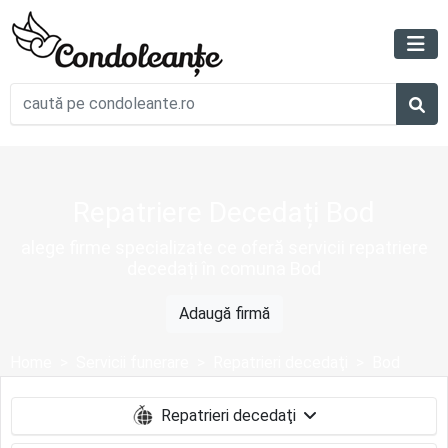
Repatriere Decedați Bod
alege firme specializate ce oferă servicii repatriere
decedați în comuna Bod
Adaugă firmă
Home
Servicii funerare
Repatrieri decedaţi
Bod
Repatrieri decedaţi