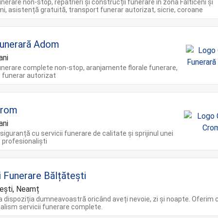
unerare non-stop, repatrieri și construcții funerare în zona Fălticeni și
mi, asistență gratuită, transport funerar autorizat, sicrie, coroane
Funerară Adom
ani
funerare complete non-stop, aranjamente florale funerare,
 funerar autorizat
Crom
ani
 siguranță cu servicii funerare de calitate și sprijinul unei
 profesionaliști
i Funerare Bălțătești
ești, Neamț
 dispoziția dumneavoastră oricând aveți nevoie, zi și noapte. Oferim 
alism servicii funerare complete.