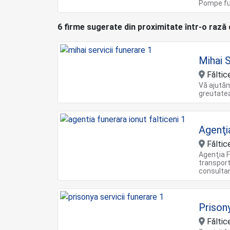
Pompe fu
6 firme sugerate din proximitate într-o rază
Mihai S
Făltic
Vă ajutăm
greutatea
Agenţi
Făltic
Agenţia F
transport
consultan
Prison
Făltic