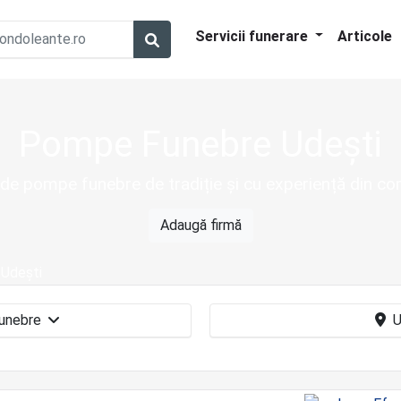
Servicii funerare
Articole
Pompe Funebre Udești
 de pompe funebre de tradiție și cu experiență din c
Adaugă firmă
Udești
Pompe funebre