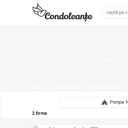
alege firme
Home
Servicii funerare
Pompe funebre
2 firme