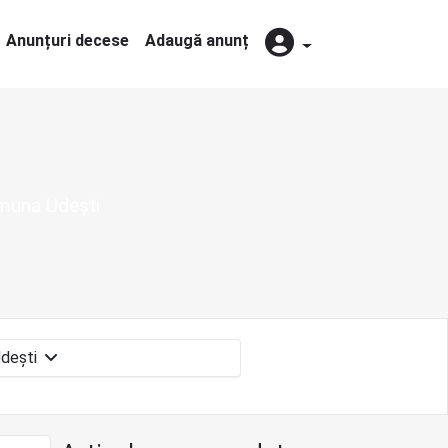
Anunțuri decese
Adaugă anunț
omuna Udești
Udești