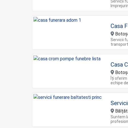
Servicii f
împrejuri
Casa 
Botoș
Servicii 
transport
Casa 
Botoș
Îți oferim
echipe de
Servici
Bălțăt
Suntem la
profesion