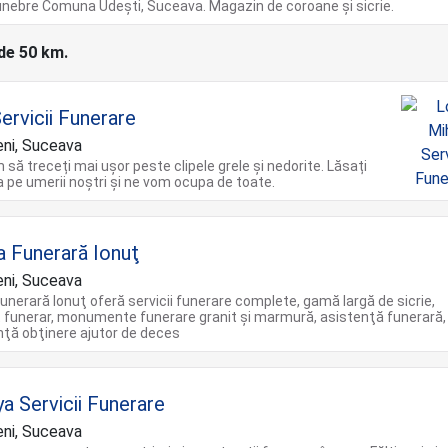
nebre Comuna Udești, Suceava. Magazin de coroane și sicrie.
 de 50 km.
ervicii Funerare
eni, Suceava
 să treceți mai ușor peste clipele grele și nedorite. Lăsați
 pe umerii noștri și ne vom ocupa de toate.
a Funerară Ionuţ
eni, Suceava
unerară Ionuţ oferă servicii funerare complete, gamă largă de sicrie,
 funerar, monumente funerare granit şi marmură, asistenţă funerară,
ţă obţinere ajutor de deces
ya Servicii Funerare
eni, Suceava