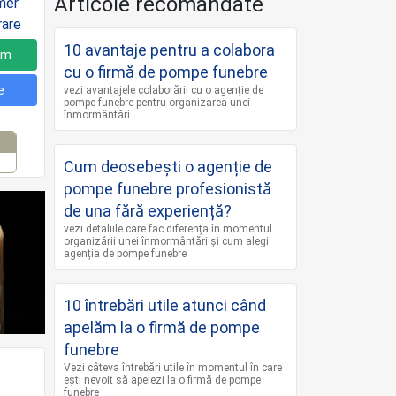
Articole recomandate
10 avantaje pentru a colabora
um
cu o firmă de pompe funebre
e
vezi avantajele colaborării cu o agenție de
pompe funebre pentru organizarea unei
înmormântări
Cum deosebești o agenție de
pompe funebre profesionistă
de una fără experiență?
vezi detaliile care fac diferența în momentul
organizării unei înmormântări și cum alegi
agenția de pompe funebre
10 întrebări utile atunci când
apelăm la o firmă de pompe
funebre
Vezi câteva întrebări utile în momentul în care
ești nevoit să apelezi la o firmă de pompe
funebre