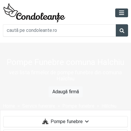
Pompe Funebre comuna Halchiu
vezi lista firmelor de pompe funebre din comuna
Halchiu
Adaugă firmă
Home
Servicii funerare
Pompe funebre
Hălchiu
Pompe funebre