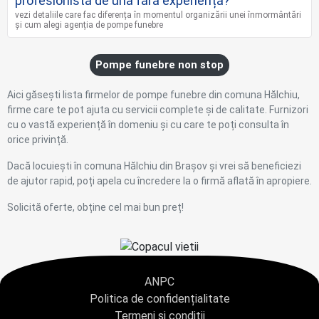
profesionistă de una fără experiență?
vezi detaliile care fac diferența în momentul organizării unei înmormântări
și cum alegi agenția de pompe funebre
Pompe funebre non stop
Aici găsești lista firmelor de pompe funebre din comuna Hălchiu,
firme care te pot ajuta cu servicii complete și de calitate. Furnizori
cu o vastă experiență în domeniu și cu care te poți consulta în
orice privință.
Dacă locuiești în comuna Hălchiu din Brașov și vrei să beneficiezi
de ajutor rapid, poți apela cu încredere la o firmă aflată în apropiere.
Solicită oferte, obține cel mai bun preț!
ANPC
Politica de confidențialitate
Termeni și condiții