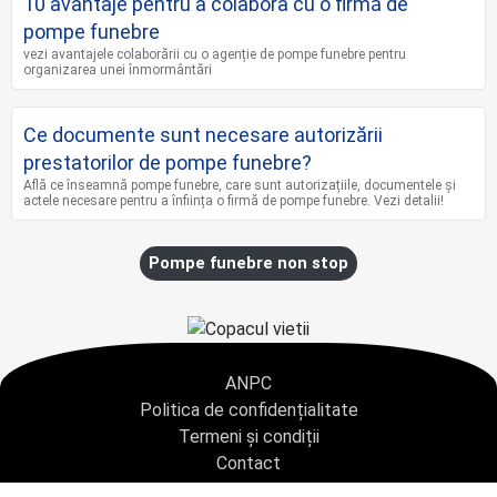
10 avantaje pentru a colabora cu o firmă de
pompe funebre
vezi avantajele colaborării cu o agenție de pompe funebre pentru
organizarea unei înmormântări
Ce documente sunt necesare autorizării
prestatorilor de pompe funebre?
Află ce înseamnă pompe funebre, care sunt autorizațiile, documentele și
actele necesare pentru a înființa o firmă de pompe funebre. Vezi detalii!
Pompe funebre non stop
ANPC
Politica de confidențialitate
Termeni și condiții
Contact