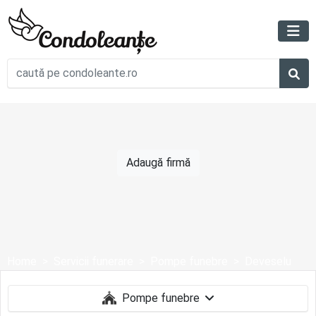
Adaugă firmă
Home
Servicii funerare
Pompe funebre
Deveselu
Pompe funebre