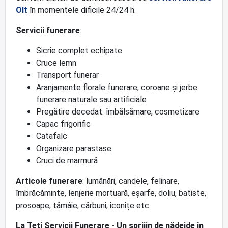
Olt
în momentele dificile 24/24 h.
Servicii funerare
:
Sicrie complet echipate
Cruce lemn
Transport funerar
Aranjamente florale funerare, coroane și jerbe
funerare naturale sau artificiale
Pregătire decedat: îmbălsămare, cosmetizare
Capac frigorific
Catafalc
Organizare parastase
Cruci de marmură
Articole funerare
: lumânări, candele, felinare,
îmbrăcăminte, lenjerie mortuară, eșarfe, doliu, batiste,
prosoape, tămâie, cărbuni, iconițe etc
La Țeți Servicii Funerare - Un sprijin de nădejde în