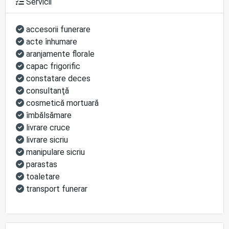
Servicii
accesorii funerare
acte înhumare
aranjamente florale
capac frigorific
constatare deces
consultanţă
cosmetică mortuară
îmbălsămare
livrare cruce
livrare sicriu
manipulare sicriu
parastas
toaletare
transport funerar