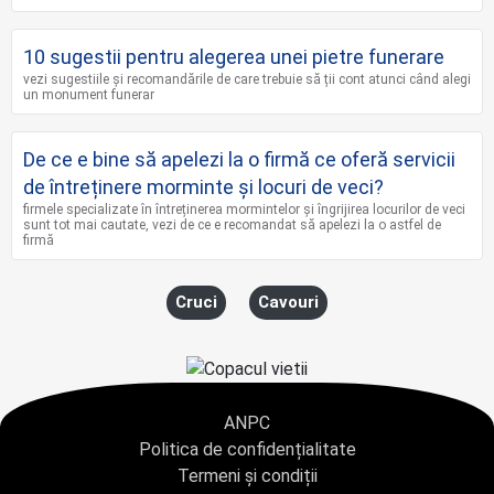
10 sugestii pentru alegerea unei pietre funerare
vezi sugestiile și recomandările de care trebuie să ții cont atunci când alegi
un monument funerar
De ce e bine să apelezi la o firmă ce oferă servicii
de întreținere morminte și locuri de veci?
firmele specializate în întreținerea mormintelor și îngrijirea locurilor de veci
sunt tot mai cautate, vezi de ce e recomandat să apelezi la o astfel de
firmă
Cruci
Cavouri
ANPC
Politica de confidențialitate
Termeni și condiții