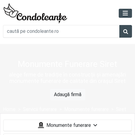
Monumente Funerare Siret
alege firme de tradiție în construcții și amenajări
monumente funerare de calitate din orașul Siret
Adaugă firmă
Home
Servicii funerare
Monumente funerare
Siret
Monumente funerare