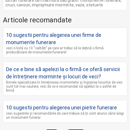
lucrări funerare din marmură sau granit: monumente funerare,
cruci, cavouri, imprejmuire morminte, vaze, statuete
Articole recomandate
10 sugestii pentru alegerea unei firme de
monumente funerare
vezi o listă cu 10 “calități” pe care ar trebui să le dețină o firmă
producătoare de monumente funerare!
De ce e bine să apelezi la o firmă ce oferă servicii
de întreținere morminte și locuri de veci?
firmele specializate în întreținerea mormintelor și îngrijirea locurilor de veci
sunt tot mai cautate, vezi de ce e recomandat să apelezi la o astfel de
firmă
10 sugestii pentru alegerea unei pietre funerare
vezi sugestiile și recomandările de care trebuie să ții cont atunci când alegi
un monument funerar