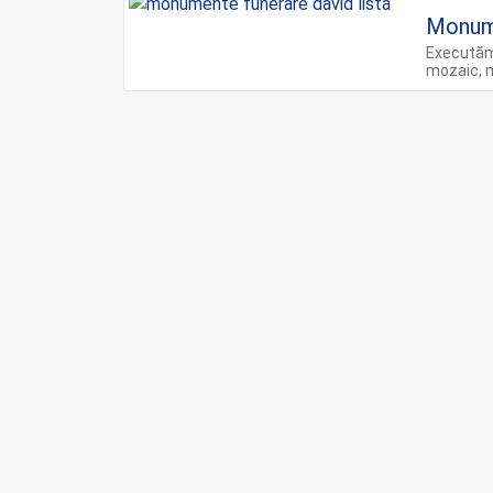
Monume
Executăm
mozaic, 