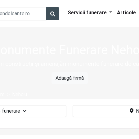
Servicii funerare
Articole
onumente Funerare Neho
 în construcții și amenajări monumente funerare de ca
Adaugă firmă
re
Nehoiu
Monumente funerare