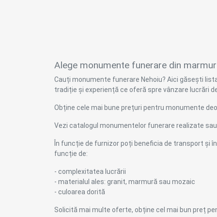
Alege monumente funerare din marmură, 
Cauți monumente funerare Nehoiu? Aici găsești lista
tradiție și experiență ce oferă spre vânzare lucrări d
Obține cele mai bune prețuri pentru monumente deos
Vezi catalogul monumentelor funerare realizate sau 
În funcție de furnizor poți beneficia de transport și
funcție de:
- complexitatea lucrării
- materialul ales: granit, marmură sau mozaic
- culoarea dorită
Solicită mai multe oferte, obține cel mai bun preț 