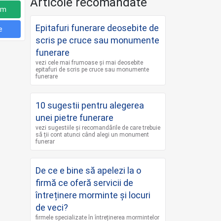
Articole recomandate
um
Epitafuri funerare deosebite de
e
scris pe cruce sau monumente
funerare
vezi cele mai frumoase și mai deosebite
epitafuri de scris pe cruce sau monumente
funerare
10 sugestii pentru alegerea
unei pietre funerare
vezi sugestiile și recomandările de care trebuie
să ții cont atunci când alegi un monument
funerar
De ce e bine să apelezi la o
firmă ce oferă servicii de
întreținere morminte și locuri
de veci?
firmele specializate în întreținerea mormintelor