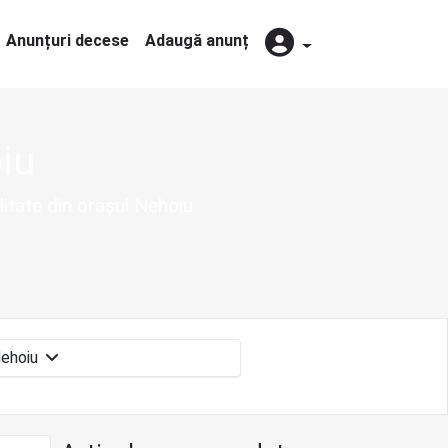
Anunțuri decese
Adaugă anunț
iu
litate din orașul Nehoiu
Nehoiu