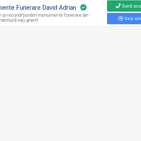
Sună ac
nte Funerare David Adrian
 şi recondiţionăm monumente funerare din
Vezi sit
marmură sau granit.