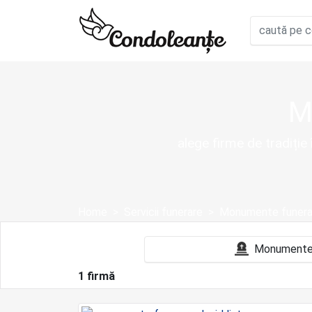
M
alege firme de tradiție
Home
Servicii funerare
Monumente funera
1 firmă