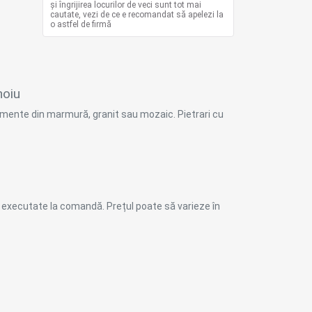
și îngrijirea locurilor de veci sunt tot mai
cautate, vezi de ce e recomandat să apelezi la
o astfel de firmă
hoiu
umente din marmură, granit sau mozaic. Pietrari cu
le executate la comandă. Prețul poate să varieze în