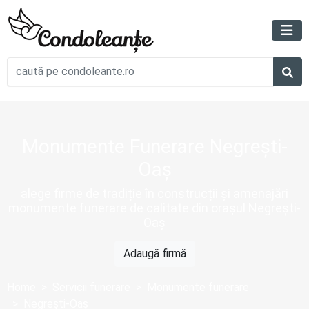
Monumente Funerare Negrești-
Oaș
alege firme de tradiție în construcții și amenajări
monumente funerare de calitate din orașul Negrești-
Oaș
Adaugă firmă
Home
Servicii funerare
Monumente funerare
Negrești-Oaș