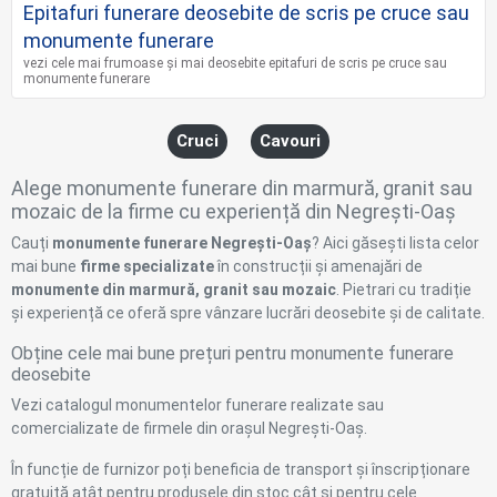
Epitafuri funerare deosebite de scris pe cruce sau
monumente funerare
vezi cele mai frumoase și mai deosebite epitafuri de scris pe cruce sau
monumente funerare
Cruci
Cavouri
Alege monumente funerare din marmură, granit sau
mozaic de la firme cu experiență din Negrești-Oaș
Cauți
monumente funerare Negrești-Oaș
? Aici găsești lista celor
mai bune
firme specializate
în construcții și amenajări de
monumente din marmură, granit sau mozaic
. Pietrari cu tradiție
și experiență ce oferă spre vânzare lucrări deosebite și de calitate.
Obține cele mai bune prețuri pentru monumente funerare
deosebite
Vezi catalogul monumentelor funerare realizate sau
comercializate de firmele din orașul Negrești-Oaș.
În funcție de furnizor poți beneficia de transport și înscripționare
gratuită atât pentru produsele din stoc cât și pentru cele